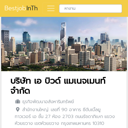
Bestjob
InTh
บริษัท เอ บิวด์ แมเนจเมนท์
จำกัด
ธุรกิจพัฒนาอสังหาริมทรัพย์
สำนักงานใหญ่: เลขที่ 90 อาคาร ซีดับเบิ้ลยู
ทาวเวอร์ เอ ชั้น 27 ห้อง 2703 ถนนรัชดาภิเษก แขวง
ห้วยขวาง เขตห้วยขวาง กรุงเทพมหานคร 10310