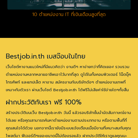
10 ตำแหน่งงาน IT ที่เงินเดือนสูงที่สุด
Bestjob.in.th เบสจ๊อบในไทย
เว็บไซต์หางานแนวใหม่ที่มีแนวคิดว่า งานดีๆ หาง่ายกว่าที่คิดเยอะ! รวบรวม
ตำแหน่งงานหลากหลายอาชีพเอาไว้มากที่สุด ดูได้ในทั้งคอมพิวเตอร์ โน็ตบุ๊ค
โทรศัพท์ และแทปเล็ต หางาน สมัครงานกับบริษัทดังๆ ตำแหน่งงานเทพที่
เหมาะกับตัวเรา ผ่านเว็บไซต์ Bestjob.in.th ได้ฟรีไม่เสียค่าใช้จ่ายใดๆทั้งสิ้น
ฝากประวัติกับเรา ฟรี 100%
สร้างประวัติบนเว็บ Bestjob.in.th วันนี้ แล้วรอบริษัทชั้นนำนัดสัมภาษณ์งาน
ได้เลย หรือคุณสามารถค้นหาตำแหน่งงานตามประเภทงาน หรือตามพื้นที่ที่
คุณสนใจได้ด้วย นอกจากนี้เรายังมีระบบแจ้งเตือนเมื่อมีงานที่เหมาะสมกับคุณ
โพสต์มา ฟีเจอร์ดีๆเยอะขนาดนี้ไม่ต้องรอแล้ว ฝากประวัติให้เราดูแลคุณนะ