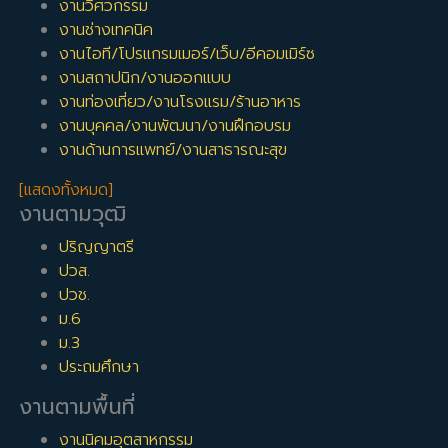
งานวิศวกรรม
งานช่างเทคนิค
งานไอที/โปรแกรมเมอร์/เว็บ/อีคอมเมิร์ซ
งานสถาปนิก/งานออกแบบ
งานท่องเที่ยว/งานโรงแรม/ร้านอาหาร
งานบุคคล/งานพัฒนา/งานฝึกอบรม
งานด้านการแพทย์/งานสาธารณะสุข
[แสดงทั้งหมด]
งานตามวุฒิ
ปริญญาตรี
ปวส.
ปวช.
ม.6
ม.3
ประถมศึกษา
งานตามพื้นที่
งานนิคมอุตสาหกรรม