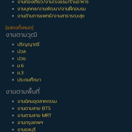
งานท่องเที่ยว/งานโรงแรม/ร้านอาหาร
งานบุคคล/งานพัฒนา/งานฝึกอบรม
งานด้านการแพทย์/งานสาธารณะสุข
[แสดงทั้งหมด]
งานตามวุฒิ
ปริญญาตรี
ปวส.
ปวช.
ม.6
ม.3
ประถมศึกษา
งานตามพื้นที่
งานนิคมอุตสาหกรรม
งานตามสาย BTS
งานตามสาย MRT
งานกรุงเทพฯ
งานชลบุรี