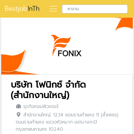
Bestjob
InTh
บริษัท โฟนิกซ์ จำกัด
(สำนักงานใหญ่)
ธุรกิจคอมพิวเตอร์
สำนักงานใหญ่: 12,14 ซอยรามคำแหง 11 (ล้ำเพชร)
ถนนรามคำแหง แขวงหัวหมาก เขตบางกะปิ
กรุงเทพมหานคร 10240