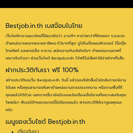
Bestjob.in.th เบสจ๊อบในไทย
เว็บไซต์หางานแนวใหม่ที่มีแนวคิดว่า งานดีๆ หาง่ายกว่าที่คิดเยอะ! รวบรวม
ตำแหน่งงานหลากหลายอาชีพเอาไว้มากที่สุด ดูได้ในทั้งคอมพิวเตอร์ โน็ตบุ๊ค
โทรศัพท์ และแทปเล็ต หางาน สมัครงานกับบริษัทดังๆ ตำแหน่งงานเทพที่
เหมาะกับตัวเรา ผ่านเว็บไซต์ Bestjob.in.th ได้ฟรีไม่เสียค่าใช้จ่ายใดๆทั้งสิ้น
ฝากประวัติกับเรา ฟรี 100%
สร้างประวัติบนเว็บ Bestjob.in.th วันนี้ แล้วรอบริษัทชั้นนำนัดสัมภาษณ์งาน
ได้เลย หรือคุณสามารถค้นหาตำแหน่งงานตามประเภทงาน หรือตามพื้นที่ที่
คุณสนใจได้ด้วย นอกจากนี้เรายังมีระบบแจ้งเตือนเมื่อมีงานที่เหมาะสมกับคุณ
โพสต์มา ฟีเจอร์ดีๆเยอะขนาดนี้ไม่ต้องรอแล้ว ฝากประวัติให้เราดูแลคุณนะ
ครับ
เมนูของเว็บไซต์ Bestjob.in.th
เกี่ยวกับเรา