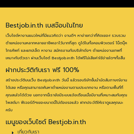
Bestjob.in.th เบสจ๊อบในไทย
เว็บไซต์หางานแนวใหม่ที่มีแนวคิดว่า งานดีๆ หาง่ายกว่าที่คิดเยอะ! รวบรวม
ตำแหน่งงานหลากหลายอาชีพเอาไว้มากที่สุด ดูได้ในทั้งคอมพิวเตอร์ โน็ตบุ๊ค
โทรศัพท์ และแทปเล็ต หางาน สมัครงานกับบริษัทดังๆ ตำแหน่งงานเทพที่
เหมาะกับตัวเรา ผ่านเว็บไซต์ Bestjob.in.th ได้ฟรีไม่เสียค่าใช้จ่ายใดๆทั้งสิ้น
ฝากประวัติกับเรา ฟรี 100%
สร้างประวัติบนเว็บ Bestjob.in.th วันนี้ แล้วรอบริษัทชั้นนำนัดสัมภาษณ์งาน
ได้เลย หรือคุณสามารถค้นหาตำแหน่งงานตามประเภทงาน หรือตามพื้นที่ที่
คุณสนใจได้ด้วย นอกจากนี้เรายังมีระบบแจ้งเตือนเมื่อมีงานที่เหมาะสมกับคุณ
โพสต์มา ฟีเจอร์ดีๆเยอะขนาดนี้ไม่ต้องรอแล้ว ฝากประวัติให้เราดูแลคุณนะ
ครับ
เมนูของเว็บไซต์ Bestjob.in.th
เกี่ยวกับเรา