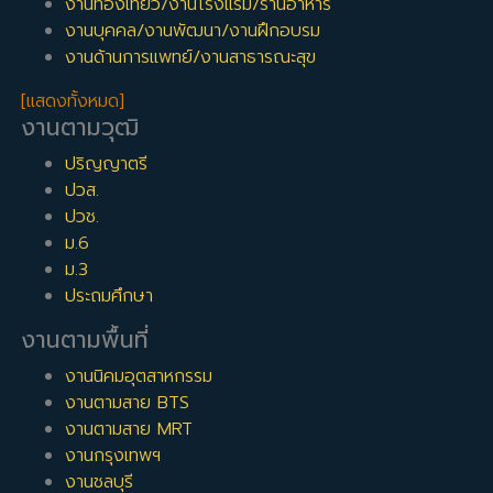
งานท่องเที่ยว/งานโรงแรม/ร้านอาหาร
งานบุคคล/งานพัฒนา/งานฝึกอบรม
งานด้านการแพทย์/งานสาธารณะสุข
[แสดงทั้งหมด]
งานตามวุฒิ
ปริญญาตรี
ปวส.
ปวช.
ม.6
ม.3
ประถมศึกษา
งานตามพื้นที่
งานนิคมอุตสาหกรรม
งานตามสาย BTS
งานตามสาย MRT
งานกรุงเทพฯ
งานชลบุรี