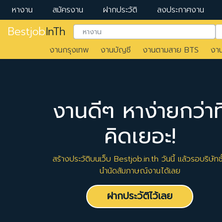
หางาน
สมัครงาน
ฝากประวัติ
ลงประกาศงาน
Bestjob
InTh
งานกรุงเทพ
งานบัญชี
งานตามสาย BTS
งา
งานดีๆ หาง่ายกว่าที
คิดเยอะ!
สร้างประวัติบนเว็บ Bestjob.in.th วันนี้ แล้วรอบริษัทชั
นำนัดสัมภาษณ์งานได้เลย
ฝากประวัติไว้เลย