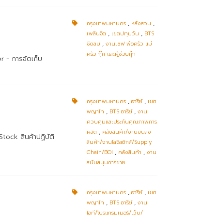
กรุงเทพมหานคร
,
หลังสวน
,
เพลินจิต
,
เขตปทุมวัน
,
BTS
ชิดลม
,
งานเชฟ พ่อครัว แม่
ครัว กุ๊ก และผู้ช่วยกุ๊ก
r - การจัดเก็บ
กรุงเทพมหานคร
,
อารีย์
,
เขต
พญาไท
,
BTS อารีย์
,
งาน
ควบคุมและประกันคุณภาพการ
ผลิต
,
คลังสินค้า/งานขนส่ง
Stock สินค้าปฏิบัติ
สินค้า/งานโลจิสติกส์/Supply
Chain/BOI
,
คลังสินค้า
,
งาน
สนับสนุนการขาย
กรุงเทพมหานคร
,
อารีย์
,
เขต
พญาไท
,
BTS อารีย์
,
งาน
ไอที/โปรแกรมเมอร์/เว็บ/