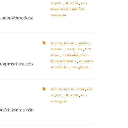
พญาไท
,
BTS อารีย์
,
งาน
ไอที/โปรแกรมเมอร์/เว็บ/
อีคอมเมิร์ซ
ระบบคอมพิวเตอร์ของ
กรุงเทพมหานคร
,
หลังสวน
,
เพลินจิต
,
เขตปทุมวัน
,
BTS
ชิดลม
,
งานท่องเที่ยว/งาน
โรงแรม/งานอาหาร
,
งานอาหาร
 ควบคุมการทำงานของ
และเครื่องดื่ม
,
งานผู้จัดการ
กรุงเทพมหานคร
,
อารีย์
,
เขต
พญาไท
,
BTS อารีย์
,
งาน
บริการลูกค้า
แพทย์ทำหัตถการ ทรีท