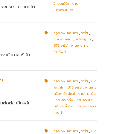
อีคอมเมิร์ซ
,
งาน
องบริษัทฯ ตามที่ได้
โปรแกรมเมอร์
กรุงเทพมหานคร
,
อารีย์
,
ถนนสามเสน
,
เขตพญาไท
,
BTS อารีย์
,
งานขายทาง
โทรศัพท์
ยตรงกับทางบริษัท
n)
กรุงเทพมหานคร
,
อารีย์
,
เขต
พญาไท
,
BTS อารีย์
,
งานการ
ผลิต/ผลิตภัณฑ์
,
งานการผลิต
,
งานครีเอทีฟ
,
งานคอนเท
นตัดต่อ เป็นหลัก
นท์มาร์เก็ตติง
,
งานสร้างคอน
เทนท์
กรุงเทพมหานคร
,
อารีย์
,
เขต