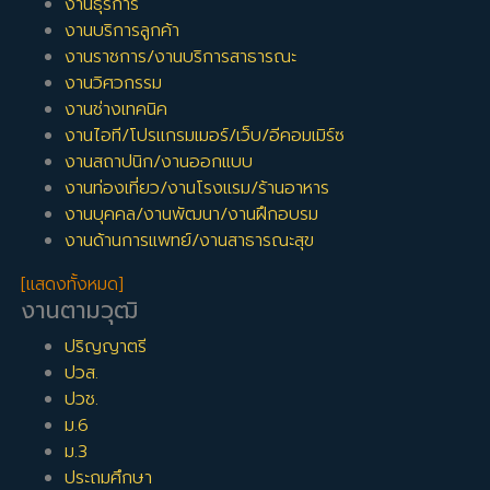
งานธุรการ
งานบริการลูกค้า
งานราชการ/งานบริการสาธารณะ
งานวิศวกรรม
งานช่างเทคนิค
งานไอที/โปรแกรมเมอร์/เว็บ/อีคอมเมิร์ซ
งานสถาปนิก/งานออกแบบ
งานท่องเที่ยว/งานโรงแรม/ร้านอาหาร
งานบุคคล/งานพัฒนา/งานฝึกอบรม
งานด้านการแพทย์/งานสาธารณะสุข
[แสดงทั้งหมด]
งานตามวุฒิ
ปริญญาตรี
ปวส.
ปวช.
ม.6
ม.3
ประถมศึกษา