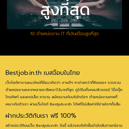
10 ตำแหน่งงาน IT ที่เงินเดือนสูงที่สุด
Bestjob.in.th เบสจ๊อบในไทย
เว็บไซต์หางานแนวใหม่ที่มีแนวคิดว่า งานดีๆ หาง่ายกว่าที่คิดเยอะ! รวบรวม
ตำแหน่งงานหลากหลายอาชีพเอาไว้มากที่สุด ดูได้ในทั้งคอมพิวเตอร์ โน็ตบุ๊ค
โทรศัพท์ และแทปเล็ต หางาน สมัครงานกับบริษัทดังๆ ตำแหน่งงานเทพที่
เหมาะกับตัวเรา ผ่านเว็บไซต์ Bestjob.in.th ได้ฟรีไม่เสียค่าใช้จ่ายใดๆทั้งสิ้น
ฝากประวัติกับเรา ฟรี 100%
สร้างประวัติบนเว็บ Bestjob.in.th วันนี้ แล้วรอบริษัทชั้นนำนัดสัมภาษณ์งาน