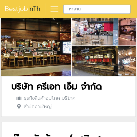
Bestjob
InTh
บริษัท ครีเอท เอ็ม จำกัด
ธุรกิจสินค้าอุปโภค บริโภค
สำนักงานใหญ่