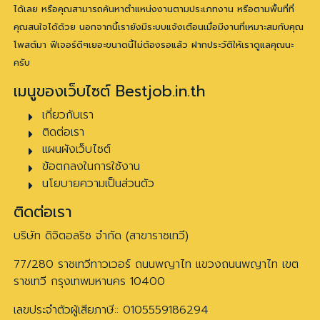
ได้เลย หรือคุณสามารถค้นหาตำแหน่งงานตามประเภทงาน หรือตามพื้นที่ที่
คุณสนใจได้ด้วย นอกจากนี้เรายังมีระบบแจ้งเตือนเมื่อมีงานที่เหมาะสมกับคุณ
โพสต์มา ฟีเจอร์ดีๆเยอะขนาดนี้ไม่ต้องรอแล้ว ฝากประวัติให้เราดูแลคุณนะ
ครับ
เมนูของเว็บไซต์ Bestjob.in.th
เกี่ยวกับเรา
ติดต่อเรา
แผนผังเว็บไซต์
ข้อตกลงในการใช้งาน
นโยบายความเป็นส่วนตัว
ติดต่อเรา
บริษัท ดิจิตอลริช จำกัด (สาขาราชเทวี)
77/280 ราชเทวีทาวเวอร์ ถนนพญาไท แขวงถนนพญาไท เขต
ราชเทวี กรุงเทพมหานคร 10400
เลขประจำตัวผู้เสียภาษี:: 0105559186294