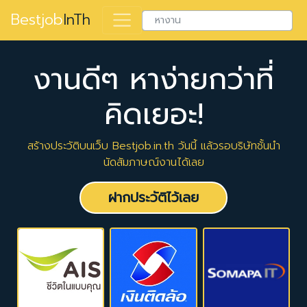
Bestjob
InTh
งานดีๆ หาง่ายกว่าที่
คิดเยอะ!
สร้างประวัติบนเว็บ Bestjob.in.th วันนี้ แล้วรอบริษัทชั้นนำ
นัดสัมภาษณ์งานได้เลย
ฝากประวัติไว้เลย