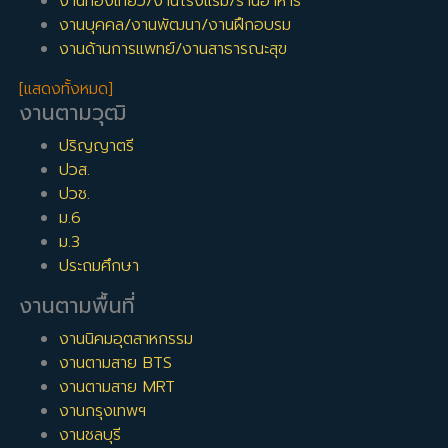
งานท่องเที่ยว/งานโรงแรม/ร้านอาหาร
งานบุคคล/งานพัฒนา/งานฝึกอบรม
งานด้านการแพทย์/งานสาธารณะสุข
[แสดงทั้งหมด]
งานตามวุฒิ
ปริญญาตรี
ปวส.
ปวช.
ม.6
ม.3
ประถมศึกษา
งานตามพื้นที่
งานนิคมอุตสาหกรรม
งานตามสาย BTS
งานตามสาย MRT
งานกรุงเทพฯ
งานชลบุรี