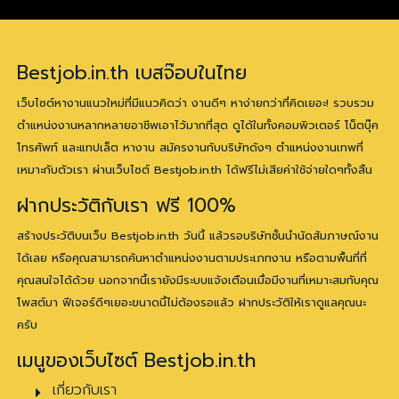
Bestjob.in.th เบสจ๊อบในไทย
เว็บไซต์หางานแนวใหม่ที่มีแนวคิดว่า งานดีๆ หาง่ายกว่าที่คิดเยอะ! รวบรวม
ตำแหน่งงานหลากหลายอาชีพเอาไว้มากที่สุด ดูได้ในทั้งคอมพิวเตอร์ โน็ตบุ๊ค
โทรศัพท์ และแทปเล็ต หางาน สมัครงานกับบริษัทดังๆ ตำแหน่งงานเทพที่
เหมาะกับตัวเรา ผ่านเว็บไซต์ Bestjob.in.th ได้ฟรีไม่เสียค่าใช้จ่ายใดๆทั้งสิ้น
ฝากประวัติกับเรา ฟรี 100%
สร้างประวัติบนเว็บ Bestjob.in.th วันนี้ แล้วรอบริษัทชั้นนำนัดสัมภาษณ์งาน
ได้เลย หรือคุณสามารถค้นหาตำแหน่งงานตามประเภทงาน หรือตามพื้นที่ที่
คุณสนใจได้ด้วย นอกจากนี้เรายังมีระบบแจ้งเตือนเมื่อมีงานที่เหมาะสมกับคุณ
โพสต์มา ฟีเจอร์ดีๆเยอะขนาดนี้ไม่ต้องรอแล้ว ฝากประวัติให้เราดูแลคุณนะ
ครับ
เมนูของเว็บไซต์ Bestjob.in.th
เกี่ยวกับเรา