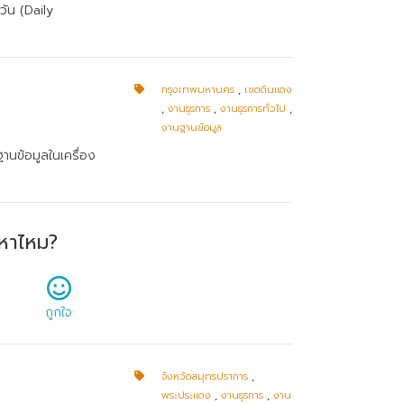
ัน (Daily
กรุงเทพมหานคร
,
เขตดินแดง
,
งานธุรการ
,
งานธุรการทั่วไป
,
งานฐานข้อมูล
านข้อมูลในเครื่อง
หาไหม?
ถูกใจ
จังหวัดสมุทรปราการ
,
พระประแดง
,
งานธุรการ
,
งาน