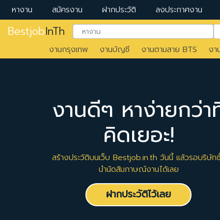
หางาน
สมัครงาน
ฝากประวัติ
ลงประกาศงาน
Bestjob
InTh
งานกรุงเทพ
งานบัญชี
งานตามสาย BTS
งา
งานดีๆ หาง่ายกว่าที
คิดเยอะ!
สร้างประวัติบนเว็บ Bestjob.in.th วันนี้ แล้วรอบริษัทชั
นำนัดสัมภาษณ์งานได้เลย
ฝากประวัติไว้เลย