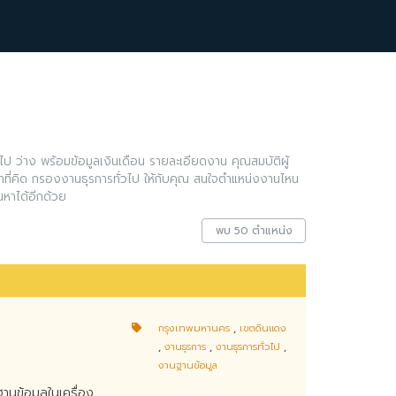
ไป ว่าง พร้อมข้อมูลเงินเดือน รายละเอียดงาน คุณสมบัติผู้
ว่าที่คิด กรองงานธุรการทั่วไป ให้กับคุณ สนใจตำแหน่งงานไหน
หาได้อีกด้วย
พบ 50 ตำแหน่ง
กรุงเทพมหานคร
,
เขตดินแดง
,
งานธุรการ
,
งานธุรการทั่วไป
,
งานฐานข้อมูล
านข้อมูลในเครื่อง