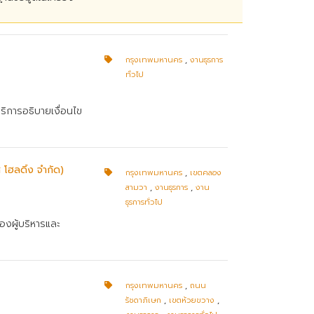
กรุงเทพมหานคร
,
งานธุรการ
ทั่วไป
้บริการอธิบายเงื่อนไข
โฮลดิ้ง จำกัด)
กรุงเทพมหานคร
,
เขตคลอง
สามวา
,
งานธุรการ
,
งาน
ธุรการทั่วไป
องผู้บริหารและ
กรุงเทพมหานคร
,
ถนน
รัชดาภิเษก
,
เขตห้วยขวาง
,