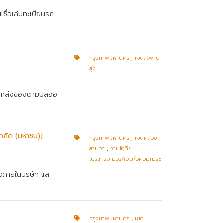
เชื่อเล่มทะเบียนรถ
กรุงเทพมหานคร
,
เขตสะพาน
สูง
ทออกส่งของตามบิลออ
จำกัด (มหาชน)]
กรุงเทพมหานคร
,
เขตคลอง
สามวา
,
งานไอที/
โปรแกรมเมอร์/เว็บ/อีคอมเมิร์ซ
้งภายในบริษัท และ
กรุงเทพมหานคร
,
เขต