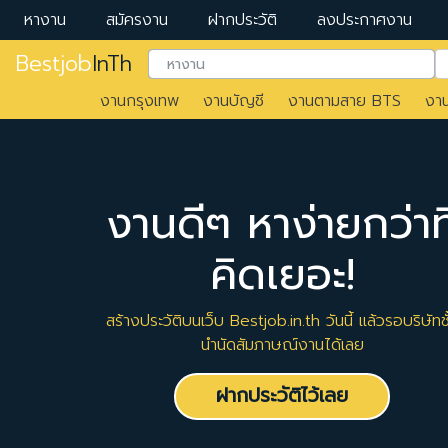
หางาน
สมัครงาน
ฝากประวัติ
ลงประกาศงาน
Bestjob
InTh
งานกรุงเทพ
งานบัญชี
งานตามสาย BTS
งา
งานดีๆ หาง่ายกว่าที
คิดเยอะ!
สร้างประวัติบนเว็บ Bestjob.in.th วันนี้ แล้วรอบริษัทชั
นำนัดสัมภาษณ์งานได้เลย
ฝากประวัติไว้เลย