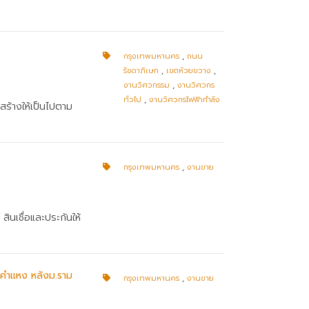
กรุงเทพมหานคร
,
ถนน
รัชดาภิเษก
,
เขตห้วยขวาง
,
งานวิศวกรรม
,
งานวิศวกร
ทั่วไป
,
งานวิศวกรไฟฟ้ากำลัง
สร้างให้เป็นไปตาม
กรุงเทพมหานคร
,
งานขาย
ินเชื่อและประกันให้
ามคำแหง หลังม.ราม
กรุงเทพมหานคร
,
งานขาย