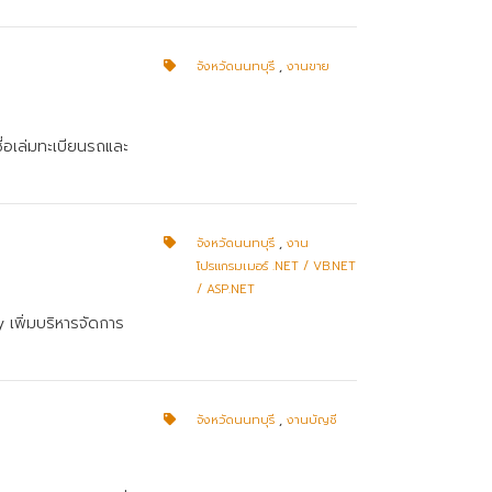
จังหวัดนนทบุรี
,
งานขาย
ื่อเล่มทะเบียนรถและ
จังหวัดนนทบุรี
,
งาน
โปรแกรมเมอร์ .NET / VB.NET
/ ASP.NET
 เพิ่มบริหารจัดการ
จังหวัดนนทบุรี
,
งานบัญชี