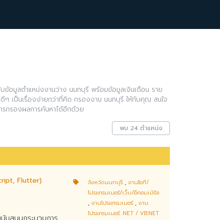
บข้อมูลตำแหน่งงานว่าง นนทบุรี พร้อมข้อมูลเงินเดือน ราย
ีๆ เป็นเรื่องง่ายกว่าที่คิด กรองงาน นนทบุรี ให้กับคุณ สนใจ
การกรองผลการค้นหาได้อีกด้วย
พบ 24 ตำแหน่ง
pt, Flutter)
จังหวัดนนทบุรี
,
งานไอที/
โปรแกรมเมอร์/เว็บ/อีคอมเมิร์ซ
,
งานโปรแกรมเมอร์
,
งาน
โปรแกรมเมอร์ .NET / VB.NET
อสนับสนุนกระบวนการ