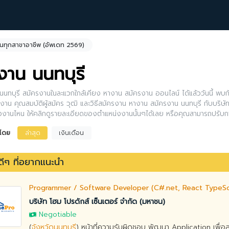
นทุกสาขาอาชีพ (อัพเดท 2569)
งาน นนทบุรี
นทบุรี สมัครงานในละแวกใกล้เคียง หางาน สมัครงาน ออนไลน์ ได้แล้ววันนี้ พบกั
งาน คุณสมบัติผู้สมัคร วุฒิ และวิธีสมัครงาน หางาน สมัครงาน นนทบุรี กับบริษัทด
งงานไหน ให้คลิกดูรายละเอียดของตำแหน่งงานนั้นๆได้เลย หรือคุณสามารถปรับ
งโดย
ล่าสุด
เงินเดือน
ีๆ ที่อยากแนะนำ
Programmer / Software Developer (C#.net, React TypeScri
บริษัท โฮม โปรดักส์ เซ็นเตอร์ จำกัด (มหาชน)
Negotiable
(
จังหวัดนนทบุรี
) หน้าที่ความรับผิดชอบ พัฒนา Application เพื่