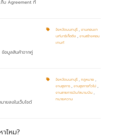
เก็บ Agreement ที่
จังหวัดนนทบุรี
,
งานคอนเท
นท์มาร์เก็ตติง
,
งานสร้างคอน
เทนท์
้อมูลสินค้าจากคู่
จังหวัดนนทบุรี
,
กฎหมาย
,
งานธุรการ
,
งานธุรการทั่วไป
,
งานสายการบิน/สนามบิน
,
ทนายความ
ฏหมายลงในเว็บไซต์
หาไหม?