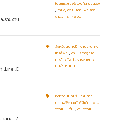
โปรแกรมเมอร์/เว็บ/อีคอมเมิร์ซ
,
งานดูแลระบบคอมพิวเตอร์
,
งานวิเคราะห์ระบบ
 และรายงาน
จังหวัดนนทบุรี
,
งานขายทาง
โทรศัพท์
,
งานบริการลูกค้า
ทางโทรศัพท์
,
งานสายการ
บิน/สนามบิน
์ ,Line ,E-
จังหวัดนนทบุรี
,
งานออกแบ
บกราฟฟิคและมัลติมีเดีย
,
งาน
ออกแบบเว็บ
,
งานออกแบบ
ำสินค้า /