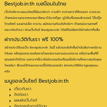
Bestjob.in.th เบสจ๊อบในไทย
เว็บไซต์หางานแนวใหม่ที่มีแนวคิดว่า งานดีๆ หาง่ายกว่าที่คิดเยอะ! รวบรวม
ตำแหน่งงานหลากหลายอาชีพเอาไว้มากที่สุด ดูได้ในทั้งคอมพิวเตอร์ โน็ตบุ๊ค
โทรศัพท์ และแทปเล็ต หางาน สมัครงานกับบริษัทดังๆ ตำแหน่งงานเทพที่
เหมาะกับตัวเรา ผ่านเว็บไซต์ Bestjob.in.th ได้ฟรีไม่เสียค่าใช้จ่ายใดๆทั้งสิ้น
ฝากประวัติกับเรา ฟรี 100%
สร้างประวัติบนเว็บ Bestjob.in.th วันนี้ แล้วรอบริษัทชั้นนำนัดสัมภาษณ์งาน
ได้เลย หรือคุณสามารถค้นหาตำแหน่งงานตามประเภทงาน หรือตามพื้นที่ที่
คุณสนใจได้ด้วย นอกจากนี้เรายังมีระบบแจ้งเตือนเมื่อมีงานที่เหมาะสมกับคุณ
โพสต์มา ฟีเจอร์ดีๆเยอะขนาดนี้ไม่ต้องรอแล้ว ฝากประวัติให้เราดูแลคุณนะ
ครับ
เมนูของเว็บไซต์ Bestjob.in.th
เกี่ยวกับเรา
ติดต่อเรา
แผนผังเว็บไซต์
ข้อตกลงในการใช้งาน