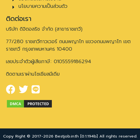
นโยบายความเป็นส่วนตัว
ติดต่อเรา
บริษัท ดิจิตอลริช จำกัด (สาขาราชเทวี)
77/280 ราชเทวีทาวเวอร์ ถนนพญาไท แขวงถนนพญาไท เขต
ราชเทวี กรุงเทพมหานคร 10400
เลขประจำตัวผู้เสียภาษี:: 0105559186294
ติดตามเราผ่านโซเชียลมีเดีย
Copy Right © 2017-2026 Bestjob.in.th [0.1.194b] All rights reserved.