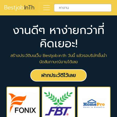
Bestjob
InTh
งานดีๆ หาง่ายกว่าที่
คิดเยอะ!
สร้างประวัติบนเว็บ Bestjob.in.th วันนี้ แล้วรอบริษัทชั้นนำ
นัดสัมภาษณ์งานได้เลย
ฝากประวัติไว้เลย