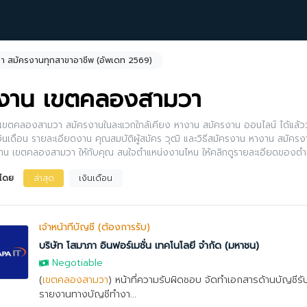
 สมัครงานทุกสาขาอาชีพ (อัพเดท 2569)
งาน เขตคลองสามวา
เขตคลองสามวา สมัครงานในละแวกใกล้เคียง หางาน สมัครงาน ออนไลน์ ได้แล้วว
งินเดือน รายละเอียดงาน คุณสมบัติผู้สมัคร วุฒิ และวิธีสมัครงาน หางาน สมัครงา
น เขตคลองสามวา ให้กับคุณ สนใจตำแหน่งงานไหน ให้คลิกดูรายละเอียดของตำ
้อีกด้วย
งโดย
ล่าสุด
เงินเดือน
เจ้าหน้าที่บัญชี (ต้องการรับ)
บริษัท โสมาภา อินฟอร์เมชั่น เทคโนโลยี จำกัด (มหาชน)
Negotiable
(
เขตคลองสามวา
) หน้าที่ความรับผิดชอบ จัดทำเอกสารด้านบัญชีรับ
รายงานทางบัญชีทำงา...