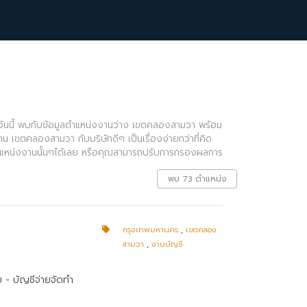
ันนี้ พบกับข้อมูลตำแหน่งงานว่าง เขตคลองสามวา พร้อม
น เขตคลองสามวา กับบริษัทดีๆ เป็นเรื่องง่ายกว่าที่คิด
แหน่งงานนั้นๆได้เลย หรือคุณสามารถปรับการกรองผลการ
พบ 73 ตำแหน่ง
กรุงเทพมหานคร
,
เขตคลอง
สามวา
,
งานบัญชี
 - บัญชีจ่ายจัดทำ