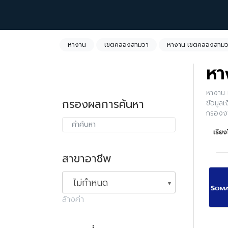
หางาน
เขตคลองสามวา
หางาน เขตคลองสามวา
หา
หางาน 
กรองผลการค้นหา
ข้อมูลเ
กรองงา
ค้นหาได
เรีย
สาขาอาชีพ
ไม่กำหนด
ล้างค่า