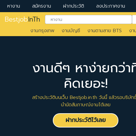
หางาน
สมัครงาน
ฝากประวัติ
ลงประกาศงาน
Bestjob
InTh
งานกรุงเทพ
งานบัญชี
งานตามสาย BTS
งา
งานดีๆ หาง่ายกว่าที
คิดเยอะ!
สร้างประวัติบนเว็บ Bestjob.in.th วันนี้ แล้วรอบริษัทชั
นำนัดสัมภาษณ์งานได้เลย
ฝากประวัติไว้เลย