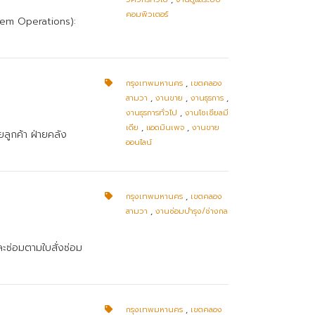
คอมพิวเตอร์
stem Operations):
กรุงเทพมหานคร
,
เขตคลอง
สามวา
,
งานขาย
,
งานธุรการ
,
งานธุรการทั่วไป
,
งานโซเชียลมี
เดีย
,
แอดมินเพจ
,
งานขาย
ลูกค้า ฝ่ายคลัง
ออนไลน์
กรุงเทพมหานคร
,
เขตคลอง
สามวา
,
งานซ่อมบำรุง/ช่างกล
ละซ่อมตามใบสั่งซ่อม
กรุงเทพมหานคร
,
เขตคลอง