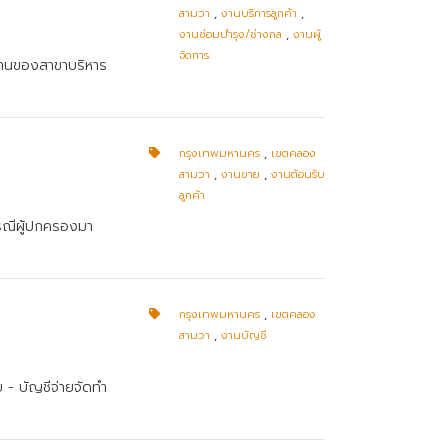
สามวา
,
งานบริการลูกค้า
,
งานซ่อมบำรุง/ช่างกล
,
งานผู้
จัดการ
งานของสาขาบริหาร
กรุงเทพมหานคร
,
เขตคลอง
สามวา
,
งานขาย
,
งานต้อนรับ
ลูกค้า
กรณีผู้ปกครองมา
กรุงเทพมหานคร
,
เขตคลอง
สามวา
,
งานบัญชี
 - บัญชีจ่ายจัดทำ