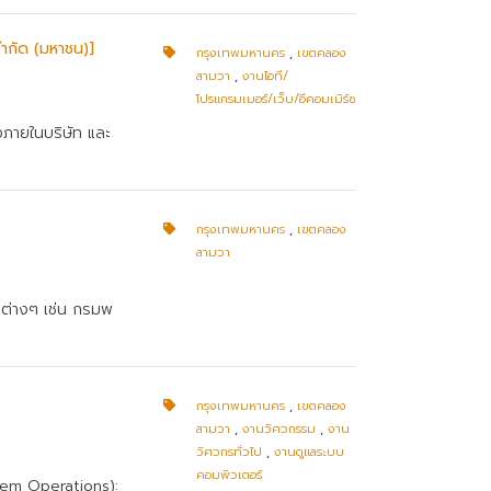
จำกัด (มหาชน)]
กรุงเทพมหานคร
,
เขตคลอง
สามวา
,
งานไอที/
โปรแกรมเมอร์/เว็บ/อีคอมเมิร์ซ
งภายในบริษัท และ
กรุงเทพมหานคร
,
เขตคลอง
สามวา
รต่างๆ เช่น กรมพ
กรุงเทพมหานคร
,
เขตคลอง
สามวา
,
งานวิศวกรรม
,
งาน
วิศวกรทั่วไป
,
งานดูแลระบบ
คอมพิวเตอร์
stem Operations):