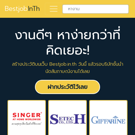
Bestjob
InTh
งานดีๆ หาง่ายกว่าที่
คิดเยอะ!
สร้างประวัติบนเว็บ Bestjob.in.th วันนี้ แล้วรอบริษัทชั้นนำ
นัดสัมภาษณ์งานได้เลย
ฝากประวัติไว้เลย