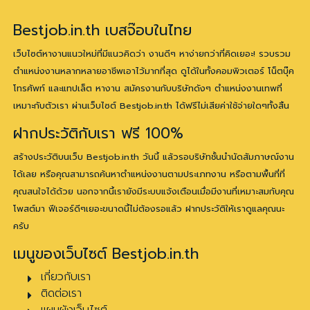
Bestjob.in.th เบสจ๊อบในไทย
เว็บไซต์หางานแนวใหม่ที่มีแนวคิดว่า งานดีๆ หาง่ายกว่าที่คิดเยอะ! รวบรวม
ตำแหน่งงานหลากหลายอาชีพเอาไว้มากที่สุด ดูได้ในทั้งคอมพิวเตอร์ โน็ตบุ๊ค
โทรศัพท์ และแทปเล็ต หางาน สมัครงานกับบริษัทดังๆ ตำแหน่งงานเทพที่
เหมาะกับตัวเรา ผ่านเว็บไซต์ Bestjob.in.th ได้ฟรีไม่เสียค่าใช้จ่ายใดๆทั้งสิ้น
ฝากประวัติกับเรา ฟรี 100%
สร้างประวัติบนเว็บ Bestjob.in.th วันนี้ แล้วรอบริษัทชั้นนำนัดสัมภาษณ์งาน
ได้เลย หรือคุณสามารถค้นหาตำแหน่งงานตามประเภทงาน หรือตามพื้นที่ที่
คุณสนใจได้ด้วย นอกจากนี้เรายังมีระบบแจ้งเตือนเมื่อมีงานที่เหมาะสมกับคุณ
โพสต์มา ฟีเจอร์ดีๆเยอะขนาดนี้ไม่ต้องรอแล้ว ฝากประวัติให้เราดูแลคุณนะ
ครับ
เมนูของเว็บไซต์ Bestjob.in.th
เกี่ยวกับเรา
ติดต่อเรา
แผนผังเว็บไซต์