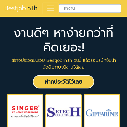
Bestjob
InTh
งานดีๆ หาง่ายกว่าที่
คิดเยอะ!
สร้างประวัติบนเว็บ Bestjob.in.th วันนี้ แล้วรอบริษัทชั้นนำ
นัดสัมภาษณ์งานได้เลย
ฝากประวัติไว้เลย