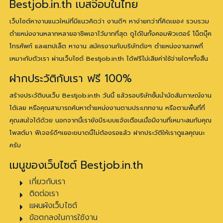
Bestjob.in.th เบสจ๊อบในไทย
เว็บไซต์หางานแนวใหม่ที่มีแนวคิดว่า งานดีๆ หาง่ายกว่าที่คิดเยอะ! รวบรวม
ตำแหน่งงานหลากหลายอาชีพเอาไว้มากที่สุด ดูได้ในทั้งคอมพิวเตอร์ โน็ตบุ๊ค
โทรศัพท์ และแทปเล็ต หางาน สมัครงานกับบริษัทดังๆ ตำแหน่งงานเทพที่
เหมาะกับตัวเรา ผ่านเว็บไซต์ Bestjob.in.th ได้ฟรีไม่เสียค่าใช้จ่ายใดๆทั้งสิ้น
ฝากประวัติกับเรา ฟรี 100%
สร้างประวัติบนเว็บ Bestjob.in.th วันนี้ แล้วรอบริษัทชั้นนำนัดสัมภาษณ์งาน
ได้เลย หรือคุณสามารถค้นหาตำแหน่งงานตามประเภทงาน หรือตามพื้นที่ที่
คุณสนใจได้ด้วย นอกจากนี้เรายังมีระบบแจ้งเตือนเมื่อมีงานที่เหมาะสมกับคุณ
โพสต์มา ฟีเจอร์ดีๆเยอะขนาดนี้ไม่ต้องรอแล้ว ฝากประวัติให้เราดูแลคุณนะ
ครับ
เมนูของเว็บไซต์ Bestjob.in.th
เกี่ยวกับเรา
ติดต่อเรา
แผนผังเว็บไซต์
ข้อตกลงในการใช้งาน