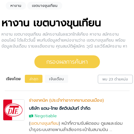
หางาน
เขตบางขุนเทียน
หางาน เขตบางขุนเทียน
หางาน เขตบางขุนเทียน สมัครงานในละแวกใกล้เคียง หางาน สมัครงาน
ออนไลน์ ได้แล้ววันนี้ พบกับข้อมูลตำแหน่งงานว่าง เขตบางขุนเทียน พร้อม
ข้อมูลเงินเดือน รายละเอียดงาน คุณสมบัติผู้สมัคร วุฒิ และวิธีสมัครงาน หา
งาน สมัครงาน เขตบางขุนเทียน กับบริษัทดีๆ เป็นเรื่องง่ายกว่าที่คิด กรอง
งาน เขตบางขุนเทียน ให้กับคุณ สนใจตำแหน่งงานไหน ให้คลิกดูรายละเอียด
กรองผลการค้นหา
ของตำแหน่งงานนั้นๆได้เลย หรือคุณสามารถปรับการกรองผลการค้นหาได้อีก
ด้วย
เรียงโดย
ล่าสุด
เงินเดือน
พบ 23 ตำแหน่ง
ช่างเทคนิค (ประจำท่าอากาศยานดอนเมือง)
บริษัท แดน-ไทย อีควิปเม้นท์ จำกัด
Negotiable
(
เขตบางขุนเทียน
) หน้าที่ความรับผิดชอบ ดูแลและซ่อม
บำรุงระบบสายพานลำเลียงกระเป๋าในสนามบิน ...