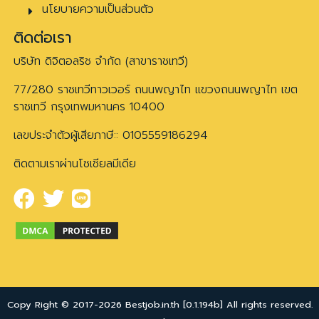
นโยบายความเป็นส่วนตัว
ติดต่อเรา
บริษัท ดิจิตอลริช จำกัด (สาขาราชเทวี)
77/280 ราชเทวีทาวเวอร์ ถนนพญาไท แขวงถนนพญาไท เขต
ราชเทวี กรุงเทพมหานคร 10400
เลขประจำตัวผู้เสียภาษี:: 0105559186294
ติดตามเราผ่านโซเชียลมีเดีย
Copy Right © 2017-2026 Bestjob.in.th [0.1.194b] All rights reserved.