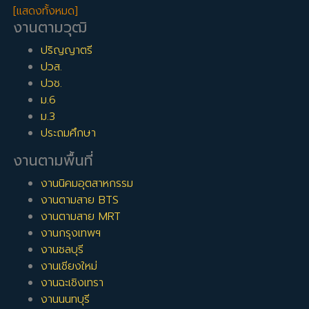
[แสดงทั้งหมด]
งานตามวุฒิ
ปริญญาตรี
ปวส.
ปวช.
ม.6
ม.3
ประถมศึกษา
งานตามพื้นที่
งานนิคมอุตสาหกรรม
งานตามสาย BTS
งานตามสาย MRT
งานกรุงเทพฯ
งานชลบุรี
งานเชียงใหม่
งานฉะเชิงเทรา
งานนนทบุรี