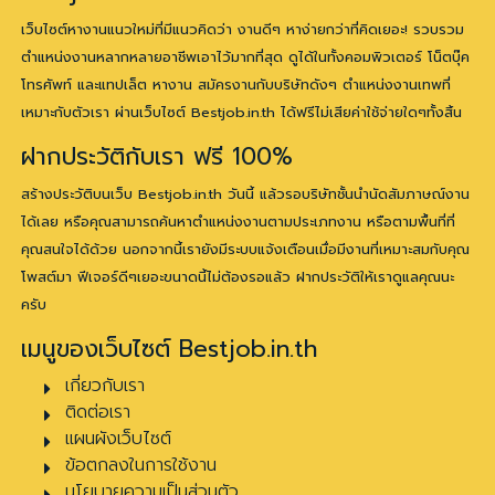
เว็บไซต์หางานแนวใหม่ที่มีแนวคิดว่า งานดีๆ หาง่ายกว่าที่คิดเยอะ! รวบรวม
ตำแหน่งงานหลากหลายอาชีพเอาไว้มากที่สุด ดูได้ในทั้งคอมพิวเตอร์ โน็ตบุ๊ค
โทรศัพท์ และแทปเล็ต หางาน สมัครงานกับบริษัทดังๆ ตำแหน่งงานเทพที่
เหมาะกับตัวเรา ผ่านเว็บไซต์ Bestjob.in.th ได้ฟรีไม่เสียค่าใช้จ่ายใดๆทั้งสิ้น
ฝากประวัติกับเรา ฟรี 100%
สร้างประวัติบนเว็บ Bestjob.in.th วันนี้ แล้วรอบริษัทชั้นนำนัดสัมภาษณ์งาน
ได้เลย หรือคุณสามารถค้นหาตำแหน่งงานตามประเภทงาน หรือตามพื้นที่ที่
คุณสนใจได้ด้วย นอกจากนี้เรายังมีระบบแจ้งเตือนเมื่อมีงานที่เหมาะสมกับคุณ
โพสต์มา ฟีเจอร์ดีๆเยอะขนาดนี้ไม่ต้องรอแล้ว ฝากประวัติให้เราดูแลคุณนะ
ครับ
เมนูของเว็บไซต์ Bestjob.in.th
เกี่ยวกับเรา
ติดต่อเรา
แผนผังเว็บไซต์
ข้อตกลงในการใช้งาน
นโยบายความเป็นส่วนตัว