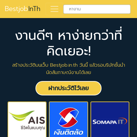
Bestjob
InTh
งานดีๆ หาง่ายกว่าที่
คิดเยอะ!
สร้างประวัติบนเว็บ Bestjob.in.th วันนี้ แล้วรอบริษัทชั้นนำ
นัดสัมภาษณ์งานได้เลย
ฝากประวัติไว้เลย