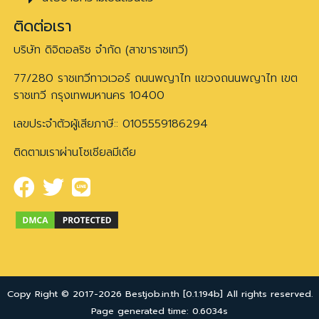
ติดต่อเรา
บริษัท ดิจิตอลริช จำกัด (สาขาราชเทวี)
77/280 ราชเทวีทาวเวอร์ ถนนพญาไท แขวงถนนพญาไท เขต
ราชเทวี กรุงเทพมหานคร 10400
เลขประจำตัวผู้เสียภาษี:: 0105559186294
ติดตามเราผ่านโซเชียลมีเดีย
Copy Right © 2017-2026 Bestjob.in.th [0.1.194b] All rights reserved.
Page generated time: 0.6034s