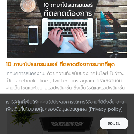
10 ภาษาโปรแกรมเมอร์ ที่ตลาดต้องการมากที่สุด
เทคนิคการสมัครงาน
: ด้วยความทันสมัยของเทคโนโลยี ไม่ว่าจะ
เป็น facebook , line , twitter , instagram ที่เราใช้งานกัน
ผ่านเว็บไซต์และโมบายแอปพลิเคชั่น ซึ่งเว็บไซต์และแอปพลิเคชั่น
เหล่านี้นั้นล้วนแล้วแต่ถูกพัฒนาขึ้นมาด้วยภาษาโปรแกรม
เราใช้คุ้กกี้เพื่อให้ทุกคนได้ประสบการณ์การใช้งานที่ดียิ่งขึ้น อ่าน
คอมพิวเตอร์
เพิ่มเติมที่นโยบายคุ้มครองข้อมูลส่วนบุคคล
(Privacy policy)
ยอมรับ