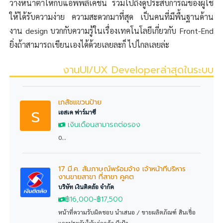
วางหน้าตาให้กับแอพพลิเคชั่น รวมไปถึงดูประสบการณ์ของผู้ใช้
ให้ได้รับความง่าย ความสะดวกมาที่สุด เป็นคนที่มีพื้นฐานด้าน
งาน design บวกกับความรู้ในเรื่องเทคโนโลยีเกี่ยวกับ Front-End
ยิ่งถ้าสามารถเขียนเองได้ด้วยเลยละก็ ไปไกลเลยล่ะ
งานUI/UX Developerล่าสุดในระบบ
เภสัชแขวนป้าย
s
เอสเค ฟาร์มาซี
เงินเดือนสามารถต่อรอง
0...
17 มี.ค. สัมภาษณ์พร้อมจ้าง เจ้าหน้าที่บริหาร
งานขายสาขา ที่สาขา คูคต
บริษัท เงินติดล้อ จำกัด
฿16,000
-฿17,500
หน้าที่ความรับผิดชอบ นำเสนอ / ขายผลิตภัณฑ์ สินเชื่อ
และประกันให้แก่ลูกค้า มีเป้า...