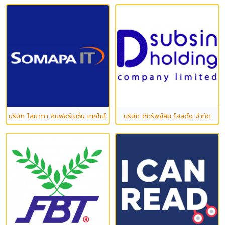
บริษัท โสมาภา อินฟอร์เมชั่น เทคโนโลยี จำกัด (มหาชน)
บริษัท ดีทรัพย์สิน โฮลดิ้ง จำกัด