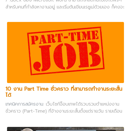
สำหรับคนที่กำลังหางานอยู่ และเริ่มต้นเขียนเรซูเม่ด้วยเอง ก็คงจะ
ปฏิเสธไม่ได้ว่าความสวยงามของเรซูเม่มีความสำคัญมากอันดับ
ต้นๆเลยก็ว่าได้
10 งาน Part Time ชั่วคราว ที่สามารถทำงานระยะสั้น
ได้
เทคนิคการสมัครงาน
: เว็บไซท์จ็อบเทพได้รวบรวมตำแหน่งงาน
ชั่วคราว (Part-Time) ที่จ้างงานระยะสั้นตั้งแต่รายวัน รายเดือน
หรือ 5-6 เดือน ยอดนิยมที่มีค่าตอบแทนสูง สมัครงานง่าย
สัมภาษณ์ง่าย และทำงานไม่ยากจนเกินความสามารถ