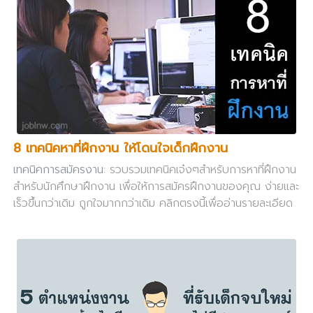
8 เทคนิคหาที่ฝึกงาน ให้โดนใจเด็กฝึกงาน
เทคนิคการสมัครงาน
: รวบรวมเทคนิคเจ๋งๆสำหรับการหาที่ฝึกงาน
สำหรับนักศึกษาฝึกงาน เพื่อให้การสมัครฝึกงานของคุณ ง่ายและ
เร็วขึ้นกว่าเดิม ถูกใจมากกว่าเดิม คลิกตรงนี้เพื่ออ่านรายละเอียด
เลยครับ