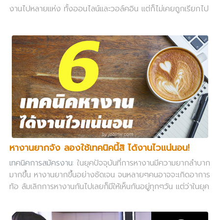
งานไปหลายแห่ง ทั้งออนไลน์และวอล์คอิน แต่ก็ไม่เคยถูกเรียกไป
สัมภาษณ์งานเลย หรือบางครั้งถูกเรียกไปสัมภาษณ์ก็จริง แต่ผู้
สัมภาษณ์ก็ไม่ค่อยจะสนใจในตัวคุณเท่าไหร่นัก แล้วก็ปิ๋ว ไม่ได้
งานซะงั้น
หางานยากจัง ลองใช้เทคนิคนี้สิ ได้งานไวแน่นอน!
เทคนิคการสมัครงาน
: ในยุคปัจจุบันที่การหางานมีความยากลำบาก
มากขึ้น หางานยากขึ้นอย่างชัดเจน จนหลายๆคนอาจจะเกิดอาการ
ท้อ ล้มเลิกการหางานกันไปเลยก็มีให้เห็นกันอยู่ทุกๆวัน แต่ว่าในยุค
ที่อะไรๆก็ยากลำบากอย่างนี้