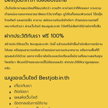
Bestjob.in.th เบสจ๊อบในไทย
เว็บไซต์หางานแนวใหม่ที่มีแนวคิดว่า งานดีๆ หาง่ายกว่าที่คิดเยอะ! รวบรวม
ตำแหน่งงานหลากหลายอาชีพเอาไว้มากที่สุด ดูได้ในทั้งคอมพิวเตอร์ โน็ตบุ๊ค
โทรศัพท์ และแทปเล็ต หางาน สมัครงานกับบริษัทดังๆ ตำแหน่งงานเทพที่
เหมาะกับตัวเรา ผ่านเว็บไซต์ Bestjob.in.th ได้ฟรีไม่เสียค่าใช้จ่ายใดๆทั้งสิ้น
ฝากประวัติกับเรา ฟรี 100%
สร้างประวัติบนเว็บ Bestjob.in.th วันนี้ แล้วรอบริษัทชั้นนำนัดสัมภาษณ์งาน
ได้เลย หรือคุณสามารถค้นหาตำแหน่งงานตามประเภทงาน หรือตามพื้นที่ที่
คุณสนใจได้ด้วย นอกจากนี้เรายังมีระบบแจ้งเตือนเมื่อมีงานที่เหมาะสมกับคุณ
โพสต์มา ฟีเจอร์ดีๆเยอะขนาดนี้ไม่ต้องรอแล้ว ฝากประวัติให้เราดูแลคุณนะ
ครับ
เมนูของเว็บไซต์ Bestjob.in.th
เกี่ยวกับเรา
ติดต่อเรา
แผนผังเว็บไซต์
ข้อตกลงในการใช้งาน