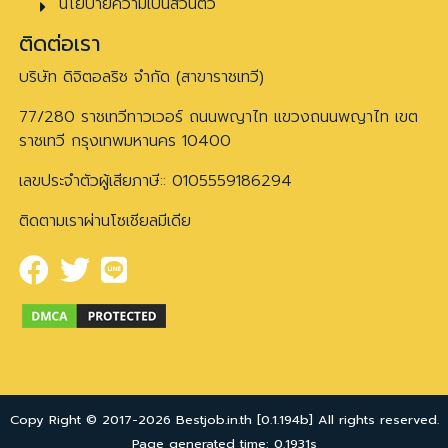
นโยบายความเป็นส่วนตัว
ติดต่อเรา
บริษัท ดิจิตอลริช จำกัด (สาขาราชเทวี)
77/280 ราชเทวีทาวเวอร์ ถนนพญาไท แขวงถนนพญาไท เขต
ราชเทวี กรุงเทพมหานคร 10400
เลขประจำตัวผู้เสียภาษี:: 0105559186294
ติดตามเราผ่านโซเชียลมีเดีย
Copy Right © 2017-2026 Bestjob.in.th [0.1.194b] All rights reserved.
Page generated time: 0.1931s