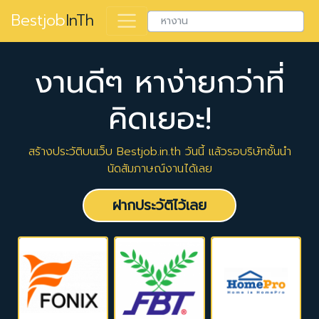
Bestjob
InTh
งานดีๆ หาง่ายกว่าที่
คิดเยอะ!
สร้างประวัติบนเว็บ Bestjob.in.th วันนี้ แล้วรอบริษัทชั้นนำ
นัดสัมภาษณ์งานได้เลย
ฝากประวัติไว้เลย