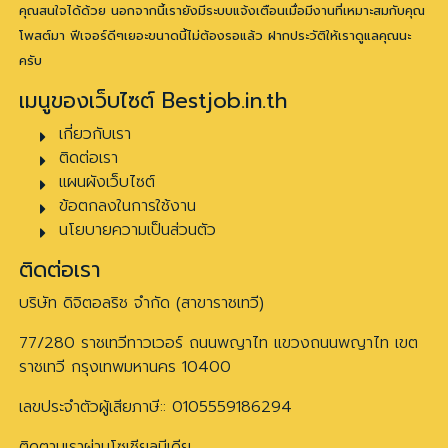
คุณสนใจได้ด้วย นอกจากนี้เรายังมีระบบแจ้งเตือนเมื่อมีงานที่เหมาะสมกับคุณ
โพสต์มา ฟีเจอร์ดีๆเยอะขนาดนี้ไม่ต้องรอแล้ว ฝากประวัติให้เราดูแลคุณนะ
ครับ
เมนูของเว็บไซต์ Bestjob.in.th
เกี่ยวกับเรา
ติดต่อเรา
แผนผังเว็บไซต์
ข้อตกลงในการใช้งาน
นโยบายความเป็นส่วนตัว
ติดต่อเรา
บริษัท ดิจิตอลริช จำกัด (สาขาราชเทวี)
77/280 ราชเทวีทาวเวอร์ ถนนพญาไท แขวงถนนพญาไท เขต
ราชเทวี กรุงเทพมหานคร 10400
เลขประจำตัวผู้เสียภาษี:: 0105559186294
ติดตามเราผ่านโซเชียลมีเดีย