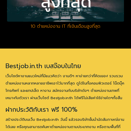
10 ตำแหน่งงาน IT ที่เงินเดือนสูงที่สุด
Bestjob.in.th เบสจ๊อบในไทย
เว็บไซต์หางานแนวใหม่ที่มีแนวคิดว่า งานดีๆ หาง่ายกว่าที่คิดเยอะ! รวบรวม
ตำแหน่งงานหลากหลายอาชีพเอาไว้มากที่สุด ดูได้ในทั้งคอมพิวเตอร์ โน็ตบุ๊ค
โทรศัพท์ และแทปเล็ต หางาน สมัครงานกับบริษัทดังๆ ตำแหน่งงานเทพที่
เหมาะกับตัวเรา ผ่านเว็บไซต์ Bestjob.in.th ได้ฟรีไม่เสียค่าใช้จ่ายใดๆทั้งสิ้น
ฝากประวัติกับเรา ฟรี 100%
สร้างประวัติบนเว็บ Bestjob.in.th วันนี้ แล้วรอบริษัทชั้นนำนัดสัมภาษณ์งาน
ได้เลย หรือคุณสามารถค้นหาตำแหน่งงานตามประเภทงาน หรือตามพื้นที่ที่