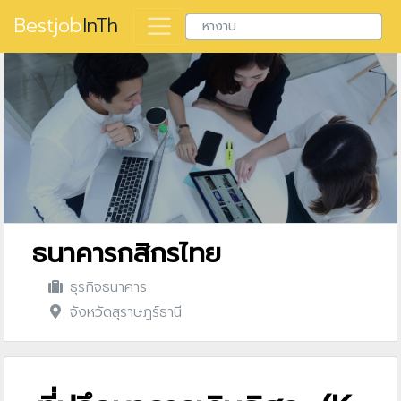
Bestjob
InTh
ธนาคารกสิกรไทย
ธุรกิจธนาคาร
จังหวัดสุราษฎร์ธานี