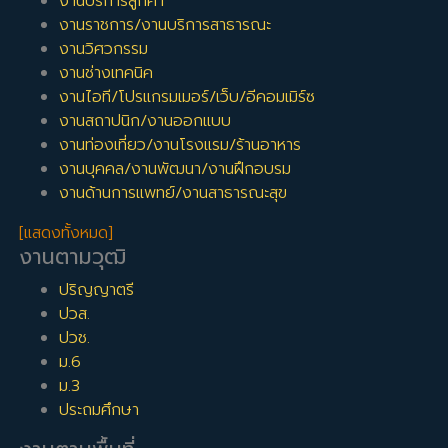
งานบริการลูกค้า
งานราชการ/งานบริการสาธารณะ
งานวิศวกรรม
งานช่างเทคนิค
งานไอที/โปรแกรมเมอร์/เว็บ/อีคอมเมิร์ซ
งานสถาปนิก/งานออกแบบ
งานท่องเที่ยว/งานโรงแรม/ร้านอาหาร
งานบุคคล/งานพัฒนา/งานฝึกอบรม
งานด้านการแพทย์/งานสาธารณะสุข
[แสดงทั้งหมด]
งานตามวุฒิ
ปริญญาตรี
ปวส.
ปวช.
ม.6
ม.3
ประถมศึกษา