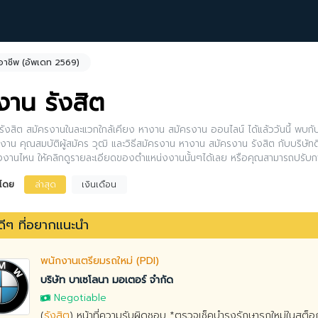
อาชีพ (อัพเดท 2569)
งาน รังสิต
ังสิต สมัครงานในละแวกใกล้เคียง หางาน สมัครงาน ออนไลน์ ได้แล้ววันนี้ พบกับ
งาน คุณสมบัติผู้สมัคร วุฒิ และวิธีสมัครงาน หางาน สมัครงาน รังสิต กับบริษัทดี
งงานไหน ให้คลิกดูรายละเอียดของตำแหน่งงานนั้นๆได้เลย หรือคุณสามารถปรับ
งโดย
ล่าสุด
เงินเดือน
ีๆ ที่อยากแนะนำ
พนักงานเตรียมรถใหม่ (PDI)
บริษัท บาเซโลนา มอเตอร์ จำกัด
Negotiable
(
รังสิต
) หน้าที่ความรับผิดชอบ *ตรวจเช็คบำรุงรักษารถใหม่ในสต็อก