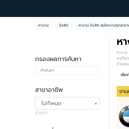
หางาน
รังสิต
หางาน รังสิต สมัครงานทุกสาขา
หา
หางาน ร
กรองผลการค้นหา
ละเอียด
ตำแหน่
เรีย
สาขาอาชีพ
งานด
ไม่กำหนด
ล้างค่า