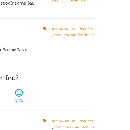
ผลิตภัณฑ์
,
งานสถาปนิก
กสารของโครงการ โดย
กรุงเทพมหานคร
,
เขตจตุจักร
,
รังสิต
,
งานซ่อมบำรุง/ช่างกล
วนที่นอกเหนือราย
หาไหม?
ถูกใจ
กรุงเทพมหานคร
,
เขตจตุจักร
,
รังสิต
,
งานขับรถ/ขับเรือ/ขับ