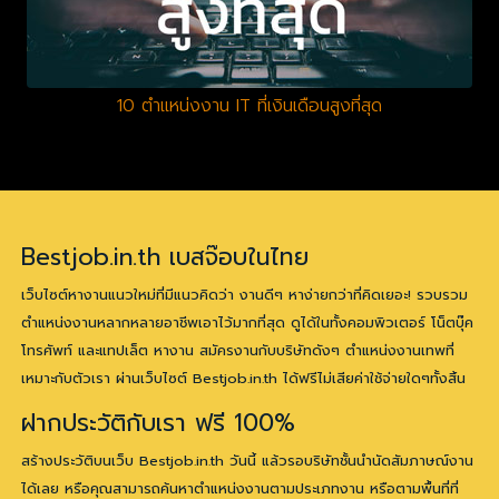
10 ตำแหน่งงาน IT ที่เงินเดือนสูงที่สุด
Bestjob.in.th เบสจ๊อบในไทย
เว็บไซต์หางานแนวใหม่ที่มีแนวคิดว่า งานดีๆ หาง่ายกว่าที่คิดเยอะ! รวบรวม
ตำแหน่งงานหลากหลายอาชีพเอาไว้มากที่สุด ดูได้ในทั้งคอมพิวเตอร์ โน็ตบุ๊ค
โทรศัพท์ และแทปเล็ต หางาน สมัครงานกับบริษัทดังๆ ตำแหน่งงานเทพที่
เหมาะกับตัวเรา ผ่านเว็บไซต์ Bestjob.in.th ได้ฟรีไม่เสียค่าใช้จ่ายใดๆทั้งสิ้น
ฝากประวัติกับเรา ฟรี 100%
สร้างประวัติบนเว็บ Bestjob.in.th วันนี้ แล้วรอบริษัทชั้นนำนัดสัมภาษณ์งาน
ได้เลย หรือคุณสามารถค้นหาตำแหน่งงานตามประเภทงาน หรือตามพื้นที่ที่