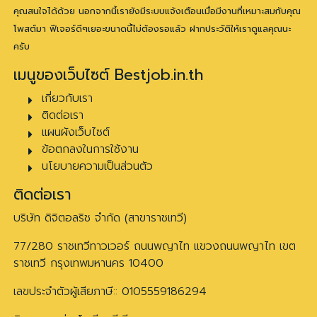
คุณสนใจได้ด้วย นอกจากนี้เรายังมีระบบแจ้งเตือนเมื่อมีงานที่เหมาะสมกับคุณ
โพสต์มา ฟีเจอร์ดีๆเยอะขนาดนี้ไม่ต้องรอแล้ว ฝากประวัติให้เราดูแลคุณนะ
ครับ
เมนูของเว็บไซต์ Bestjob.in.th
เกี่ยวกับเรา
ติดต่อเรา
แผนผังเว็บไซต์
ข้อตกลงในการใช้งาน
นโยบายความเป็นส่วนตัว
ติดต่อเรา
บริษัท ดิจิตอลริช จำกัด (สาขาราชเทวี)
77/280 ราชเทวีทาวเวอร์ ถนนพญาไท แขวงถนนพญาไท เขต
ราชเทวี กรุงเทพมหานคร 10400
เลขประจำตัวผู้เสียภาษี:: 0105559186294