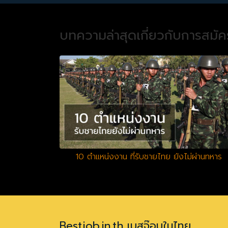
บทความล่าสุดเกี่ยวกับการสมั
10 ตำแหน่งงาน ที่รับชายไทย ยังไม่ผ่านทหาร
Bestjob.in.th เบสจ๊อบในไทย