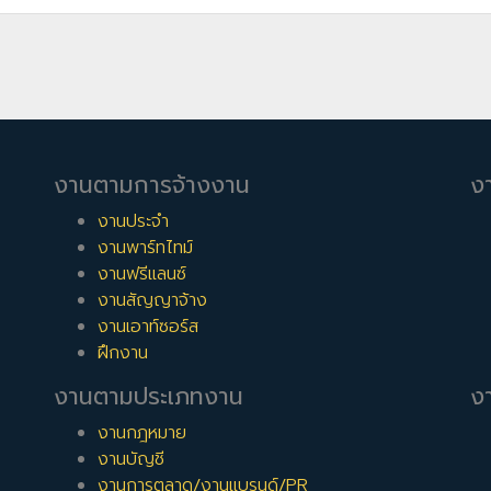
งานตามการจ้างงาน
ง
งานประจำ
งานพาร์ทไทม์
งานฟรีแลนซ์
งานสัญญาจ้าง
งานเอาท์ซอร์ส
ฝึกงาน
งานตามประเภทงาน
งา
งานกฎหมาย
งานบัญชี
งานการตลาด/งานแบรนด์/PR