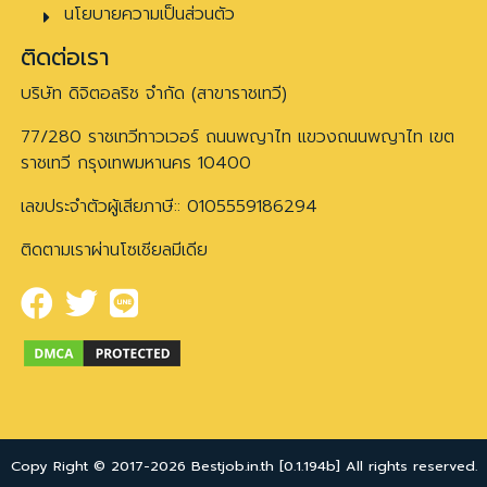
นโยบายความเป็นส่วนตัว
ติดต่อเรา
บริษัท ดิจิตอลริช จำกัด (สาขาราชเทวี)
77/280 ราชเทวีทาวเวอร์ ถนนพญาไท แขวงถนนพญาไท เขต
ราชเทวี กรุงเทพมหานคร 10400
เลขประจำตัวผู้เสียภาษี:: 0105559186294
ติดตามเราผ่านโซเชียลมีเดีย
Copy Right © 2017-2026 Bestjob.in.th [0.1.194b] All rights reserved.