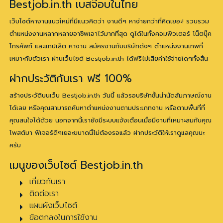
Bestjob.in.th เบสจ๊อบในไทย
เว็บไซต์หางานแนวใหม่ที่มีแนวคิดว่า งานดีๆ หาง่ายกว่าที่คิดเยอะ! รวบรวม
ตำแหน่งงานหลากหลายอาชีพเอาไว้มากที่สุด ดูได้ในทั้งคอมพิวเตอร์ โน็ตบุ๊ค
โทรศัพท์ และแทปเล็ต หางาน สมัครงานกับบริษัทดังๆ ตำแหน่งงานเทพที่
เหมาะกับตัวเรา ผ่านเว็บไซต์ Bestjob.in.th ได้ฟรีไม่เสียค่าใช้จ่ายใดๆทั้งสิ้น
ฝากประวัติกับเรา ฟรี 100%
สร้างประวัติบนเว็บ Bestjob.in.th วันนี้ แล้วรอบริษัทชั้นนำนัดสัมภาษณ์งาน
ได้เลย หรือคุณสามารถค้นหาตำแหน่งงานตามประเภทงาน หรือตามพื้นที่ที่
คุณสนใจได้ด้วย นอกจากนี้เรายังมีระบบแจ้งเตือนเมื่อมีงานที่เหมาะสมกับคุณ
โพสต์มา ฟีเจอร์ดีๆเยอะขนาดนี้ไม่ต้องรอแล้ว ฝากประวัติให้เราดูแลคุณนะ
ครับ
เมนูของเว็บไซต์ Bestjob.in.th
เกี่ยวกับเรา
ติดต่อเรา
แผนผังเว็บไซต์
ข้อตกลงในการใช้งาน