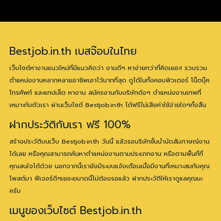
Bestjob.in.th เบสจ๊อบในไทย
เว็บไซต์หางานแนวใหม่ที่มีแนวคิดว่า งานดีๆ หาง่ายกว่าที่คิดเยอะ! รวบรวม
ตำแหน่งงานหลากหลายอาชีพเอาไว้มากที่สุด ดูได้ในทั้งคอมพิวเตอร์ โน็ตบุ๊ค
โทรศัพท์ และแทปเล็ต หางาน สมัครงานกับบริษัทดังๆ ตำแหน่งงานเทพที่
เหมาะกับตัวเรา ผ่านเว็บไซต์ Bestjob.in.th ได้ฟรีไม่เสียค่าใช้จ่ายใดๆทั้งสิ้น
ฝากประวัติกับเรา ฟรี 100%
สร้างประวัติบนเว็บ Bestjob.in.th วันนี้ แล้วรอบริษัทชั้นนำนัดสัมภาษณ์งาน
ได้เลย หรือคุณสามารถค้นหาตำแหน่งงานตามประเภทงาน หรือตามพื้นที่ที่
คุณสนใจได้ด้วย นอกจากนี้เรายังมีระบบแจ้งเตือนเมื่อมีงานที่เหมาะสมกับคุณ
โพสต์มา ฟีเจอร์ดีๆเยอะขนาดนี้ไม่ต้องรอแล้ว ฝากประวัติให้เราดูแลคุณนะ
ครับ
เมนูของเว็บไซต์ Bestjob.in.th