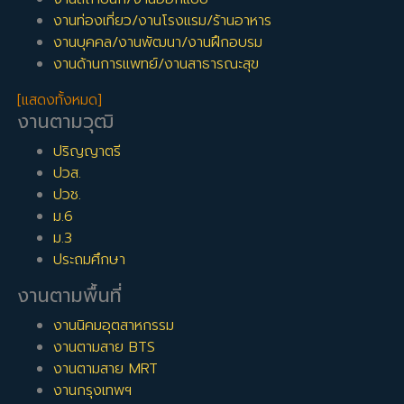
งานท่องเที่ยว/งานโรงแรม/ร้านอาหาร
งานบุคคล/งานพัฒนา/งานฝึกอบรม
งานด้านการแพทย์/งานสาธารณะสุข
[แสดงทั้งหมด]
งานตามวุฒิ
ปริญญาตรี
ปวส.
ปวช.
ม.6
ม.3
ประถมศึกษา
งานตามพื้นที่
งานนิคมอุตสาหกรรม
งานตามสาย BTS
งานตามสาย MRT
งานกรุงเทพฯ