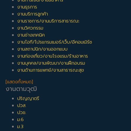
งานธุรการ
งานบริการลูกค้า
งานราชการ/งานบริการสาธารณะ
งานวิศวกรรม
งานช่างเทคนิค
งานไอที/โปรแกรมเมอร์/เว็บ/อีคอมเมิร์ซ
งานสถาปนิก/งานออกแบบ
งานท่องเที่ยว/งานโรงแรม/ร้านอาหาร
งานบุคคล/งานพัฒนา/งานฝึกอบรม
งานด้านการแพทย์/งานสาธารณะสุข
[แสดงทั้งหมด]
งานตามวุฒิ
ปริญญาตรี
ปวส.
ปวช.
ม.6
ม.3