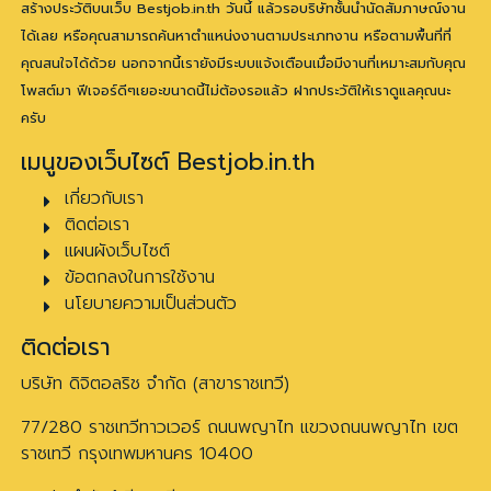
สร้างประวัติบนเว็บ Bestjob.in.th วันนี้ แล้วรอบริษัทชั้นนำนัดสัมภาษณ์งาน
ได้เลย หรือคุณสามารถค้นหาตำแหน่งงานตามประเภทงาน หรือตามพื้นที่ที่
คุณสนใจได้ด้วย นอกจากนี้เรายังมีระบบแจ้งเตือนเมื่อมีงานที่เหมาะสมกับคุณ
โพสต์มา ฟีเจอร์ดีๆเยอะขนาดนี้ไม่ต้องรอแล้ว ฝากประวัติให้เราดูแลคุณนะ
ครับ
เมนูของเว็บไซต์ Bestjob.in.th
เกี่ยวกับเรา
ติดต่อเรา
แผนผังเว็บไซต์
ข้อตกลงในการใช้งาน
นโยบายความเป็นส่วนตัว
ติดต่อเรา
บริษัท ดิจิตอลริช จำกัด (สาขาราชเทวี)
77/280 ราชเทวีทาวเวอร์ ถนนพญาไท แขวงถนนพญาไท เขต
ราชเทวี กรุงเทพมหานคร 10400