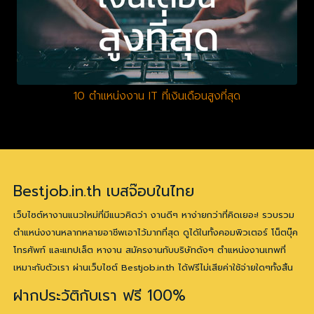
10 ตำแหน่งงาน IT ที่เงินเดือนสูงที่สุด
Bestjob.in.th เบสจ๊อบในไทย
เว็บไซต์หางานแนวใหม่ที่มีแนวคิดว่า งานดีๆ หาง่ายกว่าที่คิดเยอะ! รวบรวม
ตำแหน่งงานหลากหลายอาชีพเอาไว้มากที่สุด ดูได้ในทั้งคอมพิวเตอร์ โน็ตบุ๊ค
โทรศัพท์ และแทปเล็ต หางาน สมัครงานกับบริษัทดังๆ ตำแหน่งงานเทพที่
เหมาะกับตัวเรา ผ่านเว็บไซต์ Bestjob.in.th ได้ฟรีไม่เสียค่าใช้จ่ายใดๆทั้งสิ้น
ฝากประวัติกับเรา ฟรี 100%