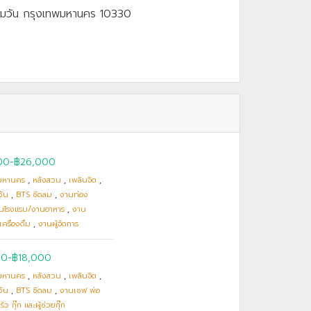
ทุมวัน กรุงเทพมหานคร 10330
00
-
฿26,000
มหานคร
,
หลังสวน
,
เพลินจิต
,
วัน
,
BTS ชิดลม
,
งานท่อง
านโรงแรม/งานอาหาร
,
งาน
ครื่องดื่ม
,
งานผู้จัดการ
00
-
฿18,000
มหานคร
,
หลังสวน
,
เพลินจิต
,
วัน
,
BTS ชิดลม
,
งานเชฟ พ่อ
ัว กุ๊ก และผู้ช่วยกุ๊ก