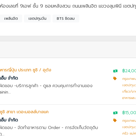
้องเลขที่ 9เอฟ ชั้น 9 ซอยหลังสวน ถนนเพลินจิต แขวงลุมพินี เขตป
เพลินจิต
เขตปทุมวัน
BTS ชิดลม
าหารญี่ปุ่น ประเภท ซูชิ / อุด้ง
฿24,0
เอ็ม จำกัด
กรุงเทพ
ับผิดชอบ -บริการลูกค้า - ดูแล ควบคุมการทำงานของ
เขตปทุม
nin...
เที่ยว/ง
อาหารและเ
/ ซูชิ สาขา เดอะมอลล์บางแค
฿15,0
เอ็ม จำกัด
กรุงเทพ
บผิดชอบ - จัดทำอาหารตาม Order - การจัดเก็บวัตถุดิบ
เขตปทุม
...
ครัว แม่คร