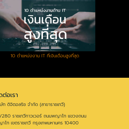
10 ตำแหน่งงาน IT ที่เงินเดือนสูงที่สุด
ดต่อเรา
ิษัท ดิจิตอลริช จำกัด (สาขาราชเทวี)
/280 ราชเทวีทาวเวอร์ ถนนพญาไท แขวงถนน
าไท เขตราชเทวี กรุงเทพมหานคร 10400