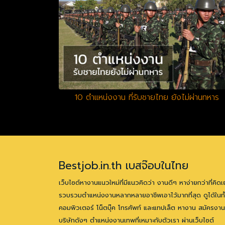
10 ตำแหน่งงาน ที่รับชายไทย ยังไม่ผ่านทหาร
Bestjob.in.th เบสจ๊อบในไทย
เว็บไซต์หางานแนวใหม่ที่มีแนวคิดว่า งานดีๆ หาง่ายกว่าที่คิดเ
รวบรวมตำแหน่งงานหลากหลายอาชีพเอาไว้มากที่สุด ดูได้ในทั
คอมพิวเตอร์ โน็ตบุ๊ค โทรศัพท์ และแทปเล็ต หางาน สมัครงาน
บริษัทดังๆ ตำแหน่งงานเทพที่เหมาะกับตัวเรา ผ่านเว็บไซต์