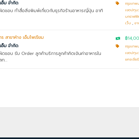
เอ็ม จำกัด
กรุงเทพ
ผิดชอบ ทำสื่อสิ่งพิมพ์เกี่ยวกับธุรกิจร้านอาหารญี่ปุ่น อาทิ
เขตปทุม
บกราฟฟิค
เว็บ
,
งา
การ สาขาห้าง เอ็มโพเรียม
฿14,0
เอ็ม จำกัด
กรุงเทพ
บผิดชอบ รับ Order ลูกค้าบริการลูกค้าคิดเงินค่าอาหารใน
เขตปทุม
ท...
แคชเชียร์