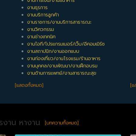
งานการเงิน/งานธนาคาร
งานธุรการ
งานบริการลูกค้า
งานราชการ/งานบริการสาธารณะ
งานวิศวกรรม
งานช่างเทคนิค
งานไอที/โปรแกรมเมอร์/เว็บ/อีคอมเมิร์ซ
งานสถาปนิก/งานออกแบบ
งานท่องเที่ยว/งานโรงแรม/ร้านอาหาร
งานบุคคล/งานพัฒนา/งานฝึกอบรม
งานด้านการแพทย์/งานสาธารณะสุข
[แสดงทั้งหมด]
[แ
ครงาน หางาน
[บทความทั้งหมด]