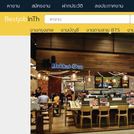
หางาน
สมัครงาน
ฝากประวัติ
ลงประกาศงาน
Bestjob
InTh
งานกรุงเทพ
งานบัญชี
งานตามสาย BTS
งา