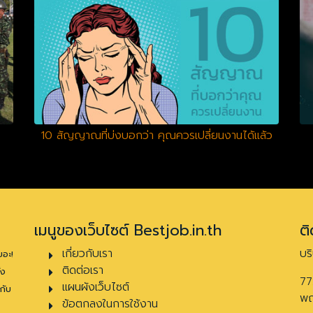
10 สัญญาณที่บ่งบอกว่า คุณควรเปลี่ยนงานได้แล้ว
เมนูของเว็บไซต์ Bestjob.in.th
ติ
เกี่ยวกับเรา
บร
ยอะ!
ติดต่อเรา
้ง
77
แผนผังเว็บไซต์
กับ
พญ
ข้อตกลงในการใช้งาน