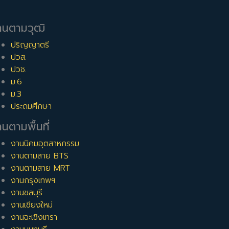
านตามวุฒิ
ปริญญาตรี
ปวส.
ปวช.
ม.6
ม.3
ประถมศึกษา
นตามพื้นที่
งานนิคมอุตสาหกรรม
งานตามสาย BTS
งานตามสาย MRT
งานกรุงเทพฯ
งานชลบุรี
งานเชียงใหม่
งานฉะเชิงเทรา