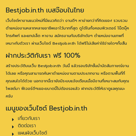
Bestjob.in.th เบสจ๊อบในไทย
เว็บไซต์หางานแนวใหม่ที่มีแนวคิดว่า งานดีๆ หาง่ายกว่าที่คิดเยอะ! รวบรวม
ตำแหน่งงานหลากหลายอาชีพเอาไว้มากที่สุด ดูได้ในทั้งคอมพิวเตอร์ โน็ตบุ๊ค
โทรศัพท์ และแทปเล็ต หางาน สมัครงานกับบริษัทดังๆ ตำแหน่งงานเทพที่
เหมาะกับตัวเรา ผ่านเว็บไซต์ Bestjob.in.th ได้ฟรีไม่เสียค่าใช้จ่ายใดๆทั้งสิ้น
ฝากประวัติกับเรา ฟรี 100%
สร้างประวัติบนเว็บ Bestjob.in.th วันนี้ แล้วรอบริษัทชั้นนำนัดสัมภาษณ์งาน
ได้เลย หรือคุณสามารถค้นหาตำแหน่งงานตามประเภทงาน หรือตามพื้นที่ที่
คุณสนใจได้ด้วย นอกจากนี้เรายังมีระบบแจ้งเตือนเมื่อมีงานที่เหมาะสมกับคุณ
โพสต์มา ฟีเจอร์ดีๆเยอะขนาดนี้ไม่ต้องรอแล้ว ฝากประวัติให้เราดูแลคุณนะ
ครับ
เมนูของเว็บไซต์ Bestjob.in.th
เกี่ยวกับเรา
ติดต่อเรา
แผนผังเว็บไซต์