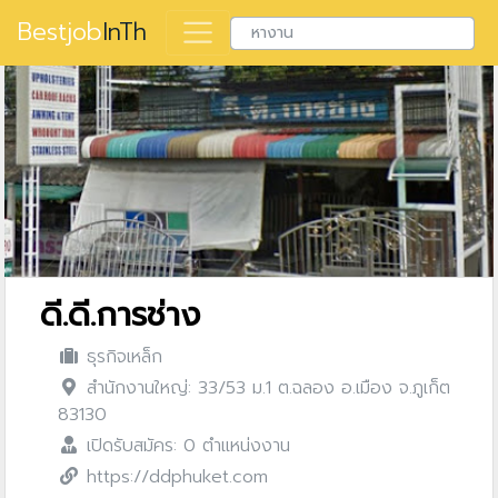
Bestjob
InTh
ดี.ดี.การช่าง
ธุรกิจเหล็ก
สำนักงานใหญ่: 33/53 ม.1 ต.ฉลอง อ.เมือง จ.ภูเก็ต
83130
เปิดรับสมัคร: 0 ตำแหน่งงาน
https://ddphuket.com