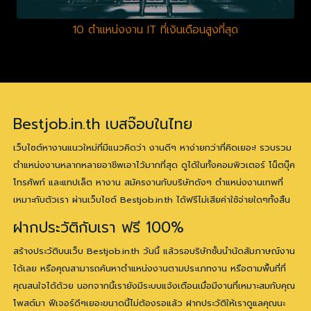
10 ตำแหน่งงาน IT ที่เงินเดือนสูงที่สุด
Bestjob.in.th เบสจ๊อบในไทย
เว็บไซต์หางานแนวใหม่ที่มีแนวคิดว่า งานดีๆ หาง่ายกว่าที่คิดเยอะ! รวบรวม
ตำแหน่งงานหลากหลายอาชีพเอาไว้มากที่สุด ดูได้ในทั้งคอมพิวเตอร์ โน็ตบุ๊ค
โทรศัพท์ และแทปเล็ต หางาน สมัครงานกับบริษัทดังๆ ตำแหน่งงานเทพที่
เหมาะกับตัวเรา ผ่านเว็บไซต์ Bestjob.in.th ได้ฟรีไม่เสียค่าใช้จ่ายใดๆทั้งสิ้น
ฝากประวัติกับเรา ฟรี 100%
สร้างประวัติบนเว็บ Bestjob.in.th วันนี้ แล้วรอบริษัทชั้นนำนัดสัมภาษณ์งาน
ได้เลย หรือคุณสามารถค้นหาตำแหน่งงานตามประเภทงาน หรือตามพื้นที่ที่
คุณสนใจได้ด้วย นอกจากนี้เรายังมีระบบแจ้งเตือนเมื่อมีงานที่เหมาะสมกับคุณ
โพสต์มา ฟีเจอร์ดีๆเยอะขนาดนี้ไม่ต้องรอแล้ว ฝากประวัติให้เราดูแลคุณนะ