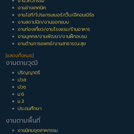
งานวิศวกรรม
งานช่างเทคนิค
งานไอที/โปรแกรมเมอร์/เว็บ/อีคอมเมิร์ซ
งานสถาปนิก/งานออกแบบ
งานท่องเที่ยว/งานโรงแรม/ร้านอาหาร
งานบุคคล/งานพัฒนา/งานฝึกอบรม
งานด้านการแพทย์/งานสาธารณะสุข
[แสดงทั้งหมด]
งานตามวุฒิ
ปริญญาตรี
ปวส.
ปวช.
ม.6
ม.3
ประถมศึกษา
งานตามพื้นที่
งานนิคมอุตสาหกรรม