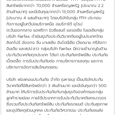
สินทรัพย์มากกว่า 70,000 ล้านเหรียญสหรัฐ (ประมาณ 2.2
ล้านล้านบาท) และมีเงินทุนมากกว่า 13,000 ล้านเหรียญสหรัฐ
(ประมาณ 4 แสนล้านบาท) โดยบริษัทในกลุ่ม FFH ประกอบ
กิจการอยู่ในทวีปอเมริกาเหนือ อเมริกาใต้ ยุโรป
ตะวันออกกลาง แอฟริกา นิวซีแลนด์ และเอเชีย ในเอเชียกลุ่ม
บริษัท Fairfax ดำเนินธุรกิจประกันวินาศภัยอยู่ในประเทศไทย
สิงคโปร์ ฮ่องกง จีน มาเลเซีย อินโดนีเซีย เวียดนาม ศรีลังกา
อินเดีย และสปป.ลาว กลุ่มบริษัท Fairfax มีความชำนาญในด้าน
ประกันวินาศภัยทุกประเภท ได้แก่ ประกันภัยทรัพย์สิน ประกันภัย
เบ็ดเตล็ด การรับประกันภัยต่อ การบริหารการลงทุน และการ
บริหารการจัดการสินไหมทดแทน
บริษัท ฟอลคอนประกันภัย จำกัด (มหาชน) เป็นบริษัทประกัน
วินาศภัยที่มีสินทรัพย์กว่า 3 พันล้านบาท และมีเงินทุนกว่า 500
ล้านบาท ให้บริการรับประกันภัยกับกลุ่มธุรกิจองค์กรและกลุ่ม
ลูกค้ารายย่อย ภายใต้ประเภทการรับประกันวินาศภัยครบวงจร
ซี่งรวมถึงประกันภัยทรัพย์สิน ประกันภัยรถยนต์ ประกันสุขภาพ
และอุบัติเหตุส่วนบุคคล ประกันภัยวิศวกรรม ประกันภัยขนส่ง