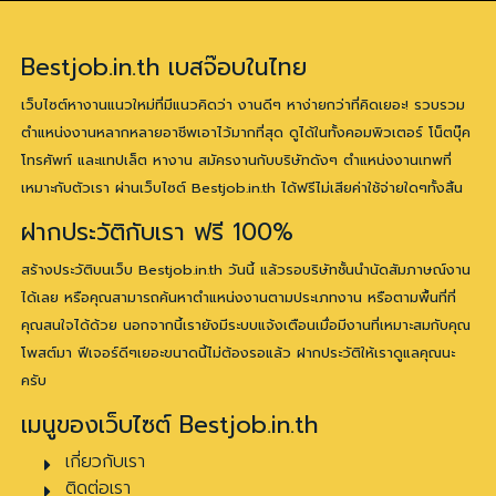
Bestjob.in.th เบสจ๊อบในไทย
เว็บไซต์หางานแนวใหม่ที่มีแนวคิดว่า งานดีๆ หาง่ายกว่าที่คิดเยอะ! รวบรวม
ตำแหน่งงานหลากหลายอาชีพเอาไว้มากที่สุด ดูได้ในทั้งคอมพิวเตอร์ โน็ตบุ๊ค
โทรศัพท์ และแทปเล็ต หางาน สมัครงานกับบริษัทดังๆ ตำแหน่งงานเทพที่
เหมาะกับตัวเรา ผ่านเว็บไซต์ Bestjob.in.th ได้ฟรีไม่เสียค่าใช้จ่ายใดๆทั้งสิ้น
ฝากประวัติกับเรา ฟรี 100%
สร้างประวัติบนเว็บ Bestjob.in.th วันนี้ แล้วรอบริษัทชั้นนำนัดสัมภาษณ์งาน
ได้เลย หรือคุณสามารถค้นหาตำแหน่งงานตามประเภทงาน หรือตามพื้นที่ที่
คุณสนใจได้ด้วย นอกจากนี้เรายังมีระบบแจ้งเตือนเมื่อมีงานที่เหมาะสมกับคุณ
โพสต์มา ฟีเจอร์ดีๆเยอะขนาดนี้ไม่ต้องรอแล้ว ฝากประวัติให้เราดูแลคุณนะ
ครับ
เมนูของเว็บไซต์ Bestjob.in.th
เกี่ยวกับเรา
ติดต่อเรา