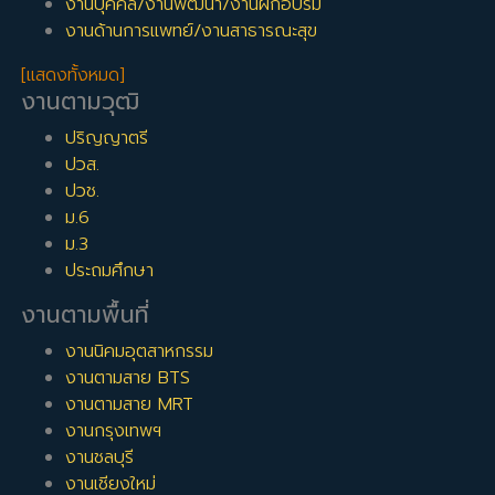
งานบุคคล/งานพัฒนา/งานฝึกอบรม
งานด้านการแพทย์/งานสาธารณะสุข
[แสดงทั้งหมด]
งานตามวุฒิ
ปริญญาตรี
ปวส.
ปวช.
ม.6
ม.3
ประถมศึกษา
งานตามพื้นที่
งานนิคมอุตสาหกรรม
งานตามสาย BTS
งานตามสาย MRT
งานกรุงเทพฯ
งานชลบุรี
งานเชียงใหม่