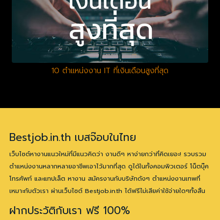
10 ตำแหน่งงาน IT ที่เงินเดือนสูงที่สุด
Bestjob.in.th เบสจ๊อบในไทย
เว็บไซต์หางานแนวใหม่ที่มีแนวคิดว่า งานดีๆ หาง่ายกว่าที่คิดเยอะ! รวบรวม
ตำแหน่งงานหลากหลายอาชีพเอาไว้มากที่สุด ดูได้ในทั้งคอมพิวเตอร์ โน็ตบุ๊ค
โทรศัพท์ และแทปเล็ต หางาน สมัครงานกับบริษัทดังๆ ตำแหน่งงานเทพที่
เหมาะกับตัวเรา ผ่านเว็บไซต์ Bestjob.in.th ได้ฟรีไม่เสียค่าใช้จ่ายใดๆทั้งสิ้น
ฝากประวัติกับเรา ฟรี 100%