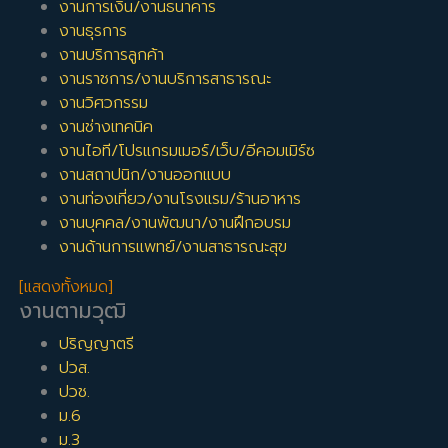
งานการเงิน/งานธนาคาร
งานธุรการ
งานบริการลูกค้า
งานราชการ/งานบริการสาธารณะ
งานวิศวกรรม
งานช่างเทคนิค
งานไอที/โปรแกรมเมอร์/เว็บ/อีคอมเมิร์ซ
งานสถาปนิก/งานออกแบบ
งานท่องเที่ยว/งานโรงแรม/ร้านอาหาร
งานบุคคล/งานพัฒนา/งานฝึกอบรม
งานด้านการแพทย์/งานสาธารณะสุข
[แสดงทั้งหมด]
งานตามวุฒิ
ปริญญาตรี
ปวส.
ปวช.
ม.6
ม.3