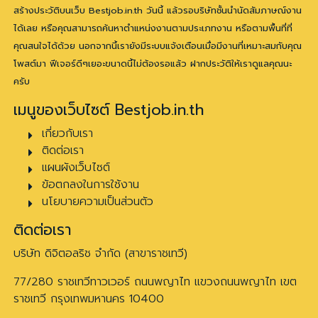
สร้างประวัติบนเว็บ Bestjob.in.th วันนี้ แล้วรอบริษัทชั้นนำนัดสัมภาษณ์งาน
ได้เลย หรือคุณสามารถค้นหาตำแหน่งงานตามประเภทงาน หรือตามพื้นที่ที่
คุณสนใจได้ด้วย นอกจากนี้เรายังมีระบบแจ้งเตือนเมื่อมีงานที่เหมาะสมกับคุณ
โพสต์มา ฟีเจอร์ดีๆเยอะขนาดนี้ไม่ต้องรอแล้ว ฝากประวัติให้เราดูแลคุณนะ
ครับ
เมนูของเว็บไซต์ Bestjob.in.th
เกี่ยวกับเรา
ติดต่อเรา
แผนผังเว็บไซต์
ข้อตกลงในการใช้งาน
นโยบายความเป็นส่วนตัว
ติดต่อเรา
บริษัท ดิจิตอลริช จำกัด (สาขาราชเทวี)
77/280 ราชเทวีทาวเวอร์ ถนนพญาไท แขวงถนนพญาไท เขต
ราชเทวี กรุงเทพมหานคร 10400