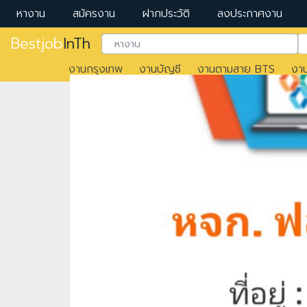
หางาน
สมัครงาน
ฝากประวัติ
ลงประกาศงาน
Bestjob
InTh
งานกรุงเทพ
งานบัญชี
งานตามสาย BTS
งา