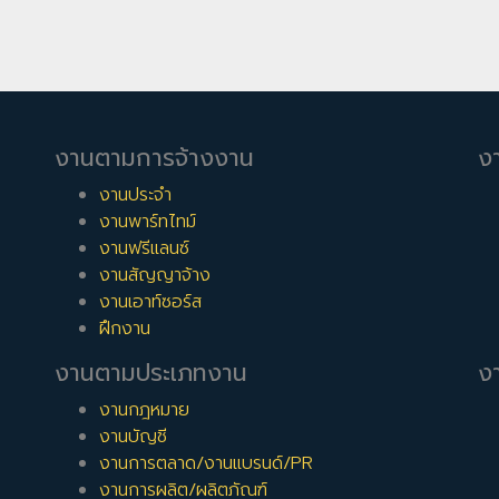
งานตามการจ้างงาน
ง
งานประจำ
งานพาร์ทไทม์
งานฟรีแลนซ์
งานสัญญาจ้าง
งานเอาท์ซอร์ส
ฝึกงาน
งานตามประเภทงาน
งา
งานกฎหมาย
งานบัญชี
งานการตลาด/งานแบรนด์/PR
งานการผลิต/ผลิตภัณฑ์