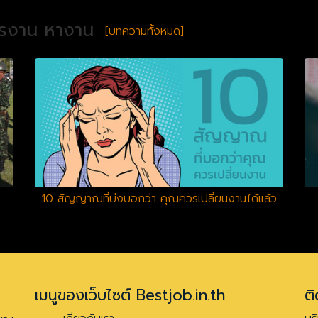
ครงาน หางาน
[บทความทั้งหมด]
10 สัญญาณที่บ่งบอกว่า คุณควรเปลี่ยนงานได้แล้ว
เมนูของเว็บไซต์ Bestjob.in.th
ติ