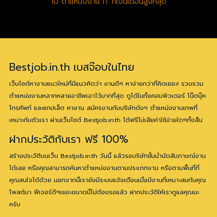
10 ตำแหน่งงาน IT ที่เงินเดือนสูงที่สุด
Bestjob.in.th เบสจ๊อบในไทย
เว็บไซต์หางานแนวใหม่ที่มีแนวคิดว่า งานดีๆ หาง่ายกว่าที่คิดเยอะ! รวบรวม
ตำแหน่งงานหลากหลายอาชีพเอาไว้มากที่สุด ดูได้ในทั้งคอมพิวเตอร์ โน็ตบุ๊ค
โทรศัพท์ และแทปเล็ต หางาน สมัครงานกับบริษัทดังๆ ตำแหน่งงานเทพที่
เหมาะกับตัวเรา ผ่านเว็บไซต์ Bestjob.in.th ได้ฟรีไม่เสียค่าใช้จ่ายใดๆทั้งสิ้น
ฝากประวัติกับเรา ฟรี 100%
สร้างประวัติบนเว็บ Bestjob.in.th วันนี้ แล้วรอบริษัทชั้นนำนัดสัมภาษณ์งาน
ได้เลย หรือคุณสามารถค้นหาตำแหน่งงานตามประเภทงาน หรือตามพื้นที่ที่
คุณสนใจได้ด้วย นอกจากนี้เรายังมีระบบแจ้งเตือนเมื่อมีงานที่เหมาะสมกับคุณ
โพสต์มา ฟีเจอร์ดีๆเยอะขนาดนี้ไม่ต้องรอแล้ว ฝากประวัติให้เราดูแลคุณนะ
ครับ