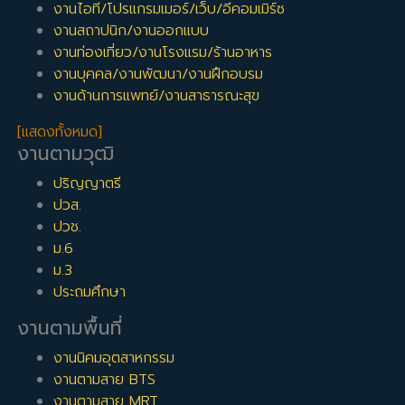
งานไอที/โปรแกรมเมอร์/เว็บ/อีคอมเมิร์ซ
งานสถาปนิก/งานออกแบบ
งานท่องเที่ยว/งานโรงแรม/ร้านอาหาร
งานบุคคล/งานพัฒนา/งานฝึกอบรม
งานด้านการแพทย์/งานสาธารณะสุข
[แสดงทั้งหมด]
งานตามวุฒิ
ปริญญาตรี
ปวส.
ปวช.
ม.6
ม.3
ประถมศึกษา
งานตามพื้นที่
งานนิคมอุตสาหกรรม
งานตามสาย BTS
งานตามสาย MRT