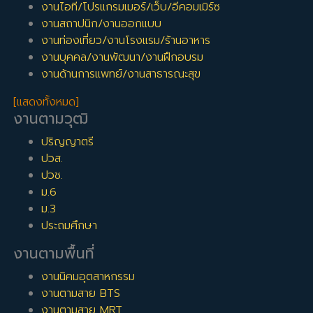
งานไอที/โปรแกรมเมอร์/เว็บ/อีคอมเมิร์ซ
งานสถาปนิก/งานออกแบบ
งานท่องเที่ยว/งานโรงแรม/ร้านอาหาร
งานบุคคล/งานพัฒนา/งานฝึกอบรม
งานด้านการแพทย์/งานสาธารณะสุข
[แสดงทั้งหมด]
งานตามวุฒิ
ปริญญาตรี
ปวส.
ปวช.
ม.6
ม.3
ประถมศึกษา
งานตามพื้นที่
งานนิคมอุตสาหกรรม
งานตามสาย BTS
งานตามสาย MRT