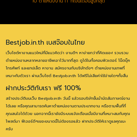
10 ตำแหน่งงาน IT ที่เงินเดือนสูงที่สุด
Bestjob.in.th เบสจ๊อบในไทย
เว็บไซต์หางานแนวใหม่ที่มีแนวคิดว่า งานดีๆ หาง่ายกว่าที่คิดเยอะ! รวบรวม
ตำแหน่งงานหลากหลายอาชีพเอาไว้มากที่สุด ดูได้ในทั้งคอมพิวเตอร์ โน็ตบุ๊ค
โทรศัพท์ และแทปเล็ต หางาน สมัครงานกับบริษัทดังๆ ตำแหน่งงานเทพที่
เหมาะกับตัวเรา ผ่านเว็บไซต์ Bestjob.in.th ได้ฟรีไม่เสียค่าใช้จ่ายใดๆทั้งสิ้น
ฝากประวัติกับเรา ฟรี 100%
สร้างประวัติบนเว็บ Bestjob.in.th วันนี้ แล้วรอบริษัทชั้นนำนัดสัมภาษณ์งาน
ได้เลย หรือคุณสามารถค้นหาตำแหน่งงานตามประเภทงาน หรือตามพื้นที่ที่
คุณสนใจได้ด้วย นอกจากนี้เรายังมีระบบแจ้งเตือนเมื่อมีงานที่เหมาะสมกับคุณ
โพสต์มา ฟีเจอร์ดีๆเยอะขนาดนี้ไม่ต้องรอแล้ว ฝากประวัติให้เราดูแลคุณนะ
ครับ