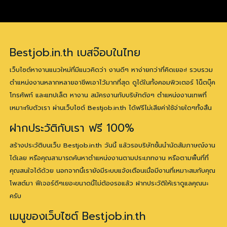
Bestjob.in.th เบสจ๊อบในไทย
เว็บไซต์หางานแนวใหม่ที่มีแนวคิดว่า งานดีๆ หาง่ายกว่าที่คิดเยอะ! รวบรวม
ตำแหน่งงานหลากหลายอาชีพเอาไว้มากที่สุด ดูได้ในทั้งคอมพิวเตอร์ โน็ตบุ๊ค
โทรศัพท์ และแทปเล็ต หางาน สมัครงานกับบริษัทดังๆ ตำแหน่งงานเทพที่
เหมาะกับตัวเรา ผ่านเว็บไซต์ Bestjob.in.th ได้ฟรีไม่เสียค่าใช้จ่ายใดๆทั้งสิ้น
ฝากประวัติกับเรา ฟรี 100%
สร้างประวัติบนเว็บ Bestjob.in.th วันนี้ แล้วรอบริษัทชั้นนำนัดสัมภาษณ์งาน
ได้เลย หรือคุณสามารถค้นหาตำแหน่งงานตามประเภทงาน หรือตามพื้นที่ที่
คุณสนใจได้ด้วย นอกจากนี้เรายังมีระบบแจ้งเตือนเมื่อมีงานที่เหมาะสมกับคุณ
โพสต์มา ฟีเจอร์ดีๆเยอะขนาดนี้ไม่ต้องรอแล้ว ฝากประวัติให้เราดูแลคุณนะ
ครับ
เมนูของเว็บไซต์ Bestjob.in.th