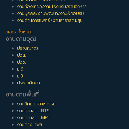
งานท่องเที่ยว/งานโรงแรม/ร้านอาหาร
งานบุคคล/งานพัฒนา/งานฝึกอบรม
งานด้านการแพทย์/งานสาธารณะสุข
[แสดงทั้งหมด]
งานตามวุฒิ
ปริญญาตรี
ปวส.
ปวช.
ม.6
ม.3
ประถมศึกษา
งานตามพื้นที่
งานนิคมอุตสาหกรรม
งานตามสาย BTS
งานตามสาย MRT
งานกรุงเทพฯ