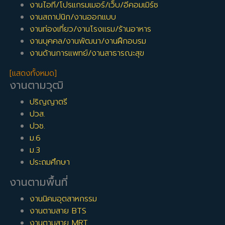
งานไอที/โปรแกรมเมอร์/เว็บ/อีคอมเมิร์ซ
งานสถาปนิก/งานออกแบบ
งานท่องเที่ยว/งานโรงแรม/ร้านอาหาร
งานบุคคล/งานพัฒนา/งานฝึกอบรม
งานด้านการแพทย์/งานสาธารณะสุข
[แสดงทั้งหมด]
งานตามวุฒิ
ปริญญาตรี
ปวส.
ปวช.
ม.6
ม.3
ประถมศึกษา
งานตามพื้นที่
งานนิคมอุตสาหกรรม
งานตามสาย BTS
งานตามสาย MRT