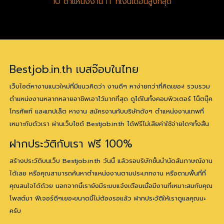
10 ตำแหน่งงาน IT ที่เงินเดือนสูงที่สุด
Bestjob.in.th เบสจ๊อบในไทย
เว็บไซต์หางานแนวใหม่ที่มีแนวคิดว่า งานดีๆ หาง่ายกว่าที่คิดเยอะ! รวบรวม
ตำแหน่งงานหลากหลายอาชีพเอาไว้มากที่สุด ดูได้ในทั้งคอมพิวเตอร์ โน็ตบุ๊ค
โทรศัพท์ และแทปเล็ต หางาน สมัครงานกับบริษัทดังๆ ตำแหน่งงานเทพที่
เหมาะกับตัวเรา ผ่านเว็บไซต์ Bestjob.in.th ได้ฟรีไม่เสียค่าใช้จ่ายใดๆทั้งสิ้น
ฝากประวัติกับเรา ฟรี 100%
สร้างประวัติบนเว็บ Bestjob.in.th วันนี้ แล้วรอบริษัทชั้นนำนัดสัมภาษณ์งาน
ได้เลย หรือคุณสามารถค้นหาตำแหน่งงานตามประเภทงาน หรือตามพื้นที่ที่
คุณสนใจได้ด้วย นอกจากนี้เรายังมีระบบแจ้งเตือนเมื่อมีงานที่เหมาะสมกับคุณ
โพสต์มา ฟีเจอร์ดีๆเยอะขนาดนี้ไม่ต้องรอแล้ว ฝากประวัติให้เราดูแลคุณนะ
ครับ