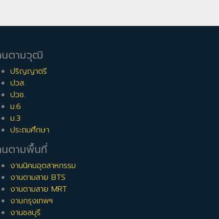
านตามวุฒิ
ปริญญาตรี
ปวส.
ปวช.
ม.6
ม.3
ประถมศึกษา
นตามพื้นที่
งานนิคมอุตสาหกรรม
งานตามสาย BTS
งานตามสาย MRT
งานกรุงเทพฯ
งานชลบุรี