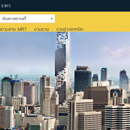
ราคา
ค้นหาสถานที่
นตามสาย MRT
งานขาย
งานช่างเทคนิค