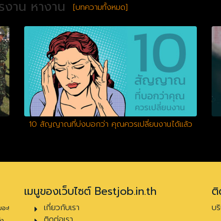
ครงาน หางาน
[บทความทั้งหมด]
10 สัญญาณที่บ่งบอกว่า คุณควรเปลี่ยนงานได้แล้ว
เมนูของเว็บไซต์ Bestjob.in.th
ติ
เกี่ยวกับเรา
บร
ยอะ!
ติดต่อเรา
้ง