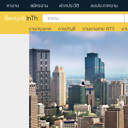
หางาน
สมัครงาน
ฝากประวัติ
ลงประกาศงาน
Bestjob
InTh
งานกรุงเทพ
งานบัญชี
งานตามสาย BTS
งา