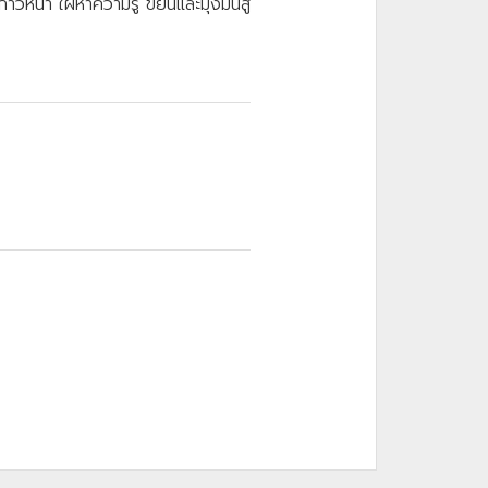
า ใฝ่หาความรู้ ขยันและมุ่งมั่นสู่