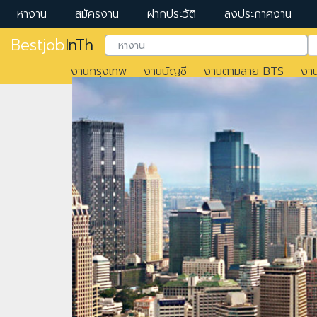
หางาน
สมัครงาน
ฝากประวัติ
ลงประกาศงาน
Bestjob
InTh
งานกรุงเทพ
งานบัญชี
งานตามสาย BTS
งา