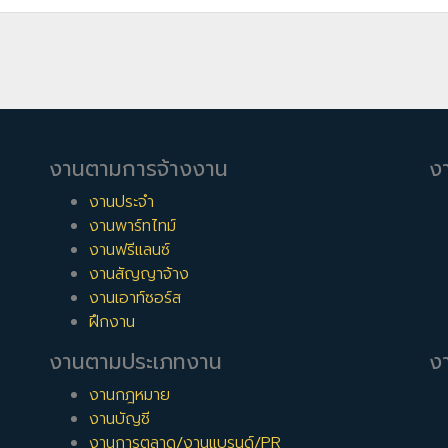
งานตามการจ้างงาน
ง
งานประจำ
งานพาร์ทไทม์
งานฟรีแลนซ์
งานสัญญาจ้าง
งานเอาท์ซอร์ส
ฝึกงาน
งานตามประเภทงาน
งา
งานกฎหมาย
งานบัญชี
งานการตลาด/งานแบรนด์/PR