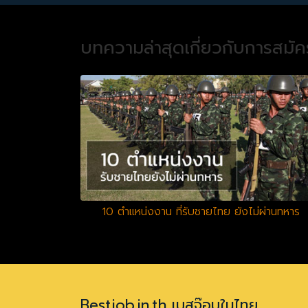
บทความล่าสุดเกี่ยวกับการสมั
10 ตำแหน่งงาน ที่รับชายไทย ยังไม่ผ่านทหาร
Bestjob.in.th เบสจ๊อบในไทย