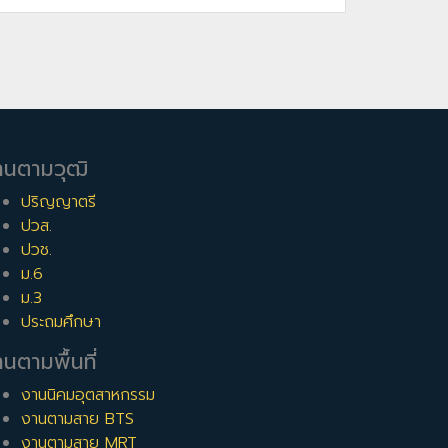
านตามวุฒิ
ปริญญาตรี
ปวส.
ปวช.
ม.6
ม.3
ประถมศึกษา
นตามพื้นที่
งานนิคมอุตสาหกรรม
งานตามสาย BTS
งานตามสาย MRT