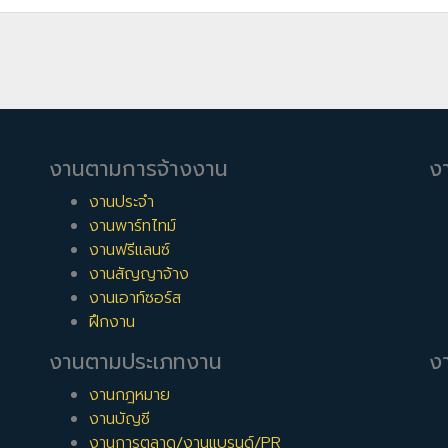
งานตามการจ้างงาน
ง
งานประจำ
งานพาร์ทไทม์
งานฟรีแลนซ์
งานสัญญาจ้าง
งานเอาท์ซอร์ส
ฝึกงาน
งานตามประเภทงาน
งา
งานกฎหมาย
งานบัญชี
งานการตลาด/งานแบรนด์/PR