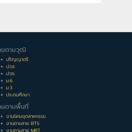
านตามวุฒิ
ปริญญาตรี
ปวส.
ปวช.
ม.6
ม.3
ประถมศึกษา
นตามพื้นที่
งานนิคมอุตสาหกรรม
งานตามสาย BTS
งานตามสาย MRT