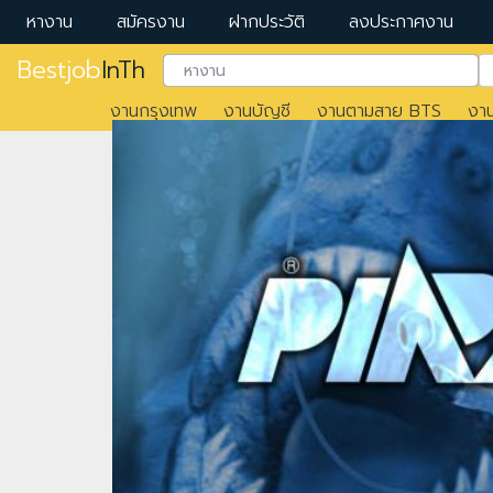
หางาน
สมัครงาน
ฝากประวัติ
ลงประกาศงาน
Bestjob
InTh
งานกรุงเทพ
งานบัญชี
งานตามสาย BTS
งา