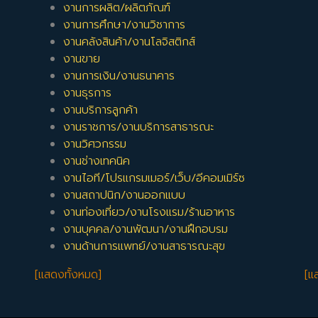
งานการผลิต/ผลิตภัณฑ์
งานการศึกษา/งานวิชาการ
งานคลังสินค้า/งานโลจิสติกส์
งานขาย
งานการเงิน/งานธนาคาร
งานธุรการ
งานบริการลูกค้า
งานราชการ/งานบริการสาธารณะ
งานวิศวกรรม
งานช่างเทคนิค
งานไอที/โปรแกรมเมอร์/เว็บ/อีคอมเมิร์ซ
งานสถาปนิก/งานออกแบบ
งานท่องเที่ยว/งานโรงแรม/ร้านอาหาร
งานบุคคล/งานพัฒนา/งานฝึกอบรม
งานด้านการแพทย์/งานสาธารณะสุข
[แสดงทั้งหมด]
[แ