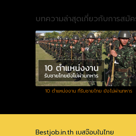
บทความล่าสุดเกี่ยวกับการสมั
10 ตำแหน่งงาน ที่รับชายไทย ยังไม่ผ่านทหาร
Bestjob.in.th เบสจ๊อบในไทย