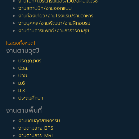
งานไอที/โปรแกรมเมอร์/เว็บ/อีคอมเมิร์ซ
งานสถาปนิก/งานออกแบบ
งานท่องเที่ยว/งานโรงแรม/ร้านอาหาร
งานบุคคล/งานพัฒนา/งานฝึกอบรม
งานด้านการแพทย์/งานสาธารณะสุข
[แสดงทั้งหมด]
งานตามวุฒิ
ปริญญาตรี
ปวส.
ปวช.
ม.6
ม.3
ประถมศึกษา
งานตามพื้นที่
งานนิคมอุตสาหกรรม
งานตามสาย BTS
งานตามสาย MRT