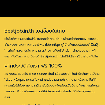
Bestjob.in.th เบสจ๊อบในไทย
เว็บไซต์หางานแนวใหม่ที่มีแนวคิดว่า งานดีๆ หาง่ายกว่าที่คิดเยอะ! รวบรวม
ตำแหน่งงานหลากหลายอาชีพเอาไว้มากที่สุด ดูได้ในทั้งคอมพิวเตอร์ โน็ตบุ๊ค
โทรศัพท์ และแทปเล็ต หางาน สมัครงานกับบริษัทดังๆ ตำแหน่งงานเทพที่
เหมาะกับตัวเรา ผ่านเว็บไซต์ Bestjob.in.th ได้ฟรีไม่เสียค่าใช้จ่ายใดๆทั้งสิ้น
ฝากประวัติกับเรา ฟรี 100%
สร้างประวัติบนเว็บ Bestjob.in.th วันนี้ แล้วรอบริษัทชั้นนำนัดสัมภาษณ์งาน
ได้เลย หรือคุณสามารถค้นหาตำแหน่งงานตามประเภทงาน หรือตามพื้นที่ที่
คุณสนใจได้ด้วย นอกจากนี้เรายังมีระบบแจ้งเตือนเมื่อมีงานที่เหมาะสมกับคุณ
โพสต์มา ฟีเจอร์ดีๆเยอะขนาดนี้ไม่ต้องรอแล้ว ฝากประวัติให้เราดูแลคุณนะ
ครับ