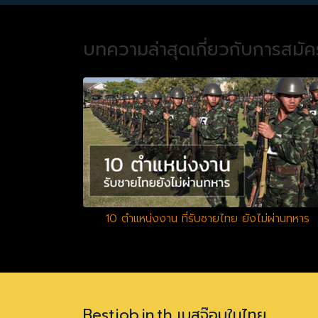
บทความล่าสุดเกี่ยวกับการสมั
10 ตำแหน่งงาน ที่รับชายไทย ยังไม่ผ่านทหาร
Bestjob.in.th เบสจ๊อบในไทย