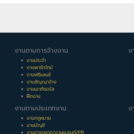
งานตามการจ้างงาน
ง
งานประจำ
งานพาร์ทไทม์
งานฟรีแลนซ์
งานสัญญาจ้าง
งานเอาท์ซอร์ส
ฝึกงาน
งานตามประเภทงาน
งา
งานกฎหมาย
งานบัญชี
งานการตลาด/งานแบรนด์/PR