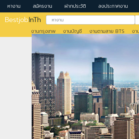
หางาน
สมัครงาน
ฝากประวัติ
ลงประกาศงาน
Bestjob
InTh
งานกรุงเทพ
งานบัญชี
งานตามสาย BTS
งา