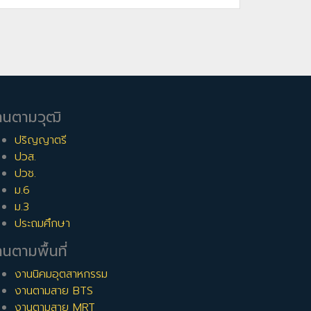
านตามวุฒิ
ปริญญาตรี
ปวส.
ปวช.
ม.6
ม.3
ประถมศึกษา
นตามพื้นที่
งานนิคมอุตสาหกรรม
งานตามสาย BTS
งานตามสาย MRT