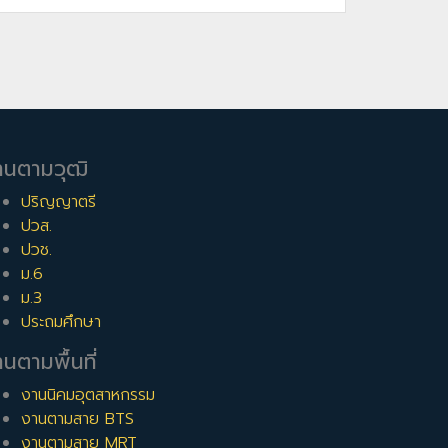
านตามวุฒิ
ปริญญาตรี
ปวส.
ปวช.
ม.6
ม.3
ประถมศึกษา
นตามพื้นที่
งานนิคมอุตสาหกรรม
งานตามสาย BTS
งานตามสาย MRT