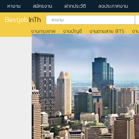
หางาน
สมัครงาน
ฝากประวัติ
ลงประกาศงาน
Bestjob
InTh
งานกรุงเทพ
งานบัญชี
งานตามสาย BTS
งา