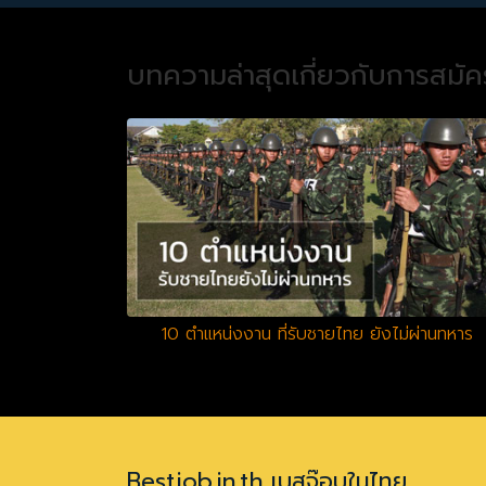
บทความล่าสุดเกี่ยวกับการสมั
10 ตำแหน่งงาน ที่รับชายไทย ยังไม่ผ่านทหาร
Bestjob.in.th เบสจ๊อบในไทย