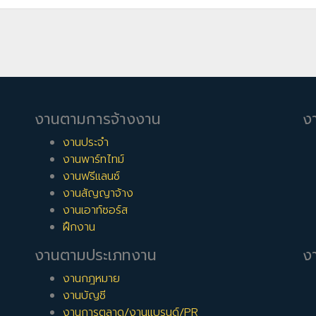
งานตามการจ้างงาน
ง
งานประจำ
งานพาร์ทไทม์
งานฟรีแลนซ์
งานสัญญาจ้าง
งานเอาท์ซอร์ส
ฝึกงาน
งานตามประเภทงาน
งา
งานกฎหมาย
งานบัญชี
งานการตลาด/งานแบรนด์/PR