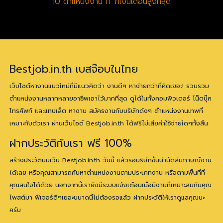
10 ตำแหน่งงาน IT ที่เงินเดือนสูงที่สุด
Bestjob.in.th เบสจ๊อบในไทย
เว็บไซต์หางานแนวใหม่ที่มีแนวคิดว่า งานดีๆ หาง่ายกว่าที่คิดเยอะ! รวบรวม
ตำแหน่งงานหลากหลายอาชีพเอาไว้มากที่สุด ดูได้ในทั้งคอมพิวเตอร์ โน็ตบุ๊ค
โทรศัพท์ และแทปเล็ต หางาน สมัครงานกับบริษัทดังๆ ตำแหน่งงานเทพที่
เหมาะกับตัวเรา ผ่านเว็บไซต์ Bestjob.in.th ได้ฟรีไม่เสียค่าใช้จ่ายใดๆทั้งสิ้น
ฝากประวัติกับเรา ฟรี 100%
สร้างประวัติบนเว็บ Bestjob.in.th วันนี้ แล้วรอบริษัทชั้นนำนัดสัมภาษณ์งาน
ได้เลย หรือคุณสามารถค้นหาตำแหน่งงานตามประเภทงาน หรือตามพื้นที่ที่
คุณสนใจได้ด้วย นอกจากนี้เรายังมีระบบแจ้งเตือนเมื่อมีงานที่เหมาะสมกับคุณ
โพสต์มา ฟีเจอร์ดีๆเยอะขนาดนี้ไม่ต้องรอแล้ว ฝากประวัติให้เราดูแลคุณนะ
ครับ