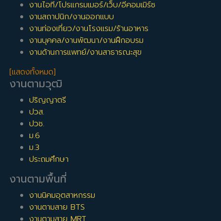
งานไอที/โปรแกรมเมอร์/เว็บ/อีคอมเมิร์ซ
งานสถาปนิก/งานออกแบบ
งานท่องเที่ยว/งานโรงแรม/ร้านอาหาร
งานบุคคล/งานพัฒนา/งานฝึกอบรม
งานด้านการแพทย์/งานสาธารณะสุข
[แสดงทั้งหมด]
งานตามวุฒิ
ปริญญาตรี
ปวส.
ปวช.
ม.6
ม.3
ประถมศึกษา
งานตามพื้นที่
งานนิคมอุตสาหกรรม
งานตามสาย BTS
งานตามสาย MRT