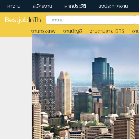
หางาน
สมัครงาน
ฝากประวัติ
ลงประกาศงาน
Bestjob
InTh
งานกรุงเทพ
งานบัญชี
งานตามสาย BTS
งา