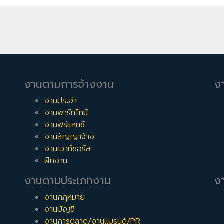
งานตามการจ้างงาน
ง
งานประจำ
งานพาร์ทไทม์
งานฟรีแลนซ์
งานสัญญาจ้าง
งานเอาท์ซอร์ส
ฝึกงาน
งานตามประเภทงาน
งา
งานกฎหมาย
งานบัญชี
งานการตลาด/งานแบรนด์/PR