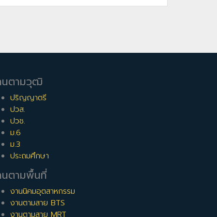
านตามวุฒิ
ปริญญาตรี
ปวส.
ปวช.
ม.6
ม.3
ประถมศึกษา
นตามพื้นที่
งานนิคมอุตสาหกรรม
งานตามสาย BTS
งานตามสาย MRT