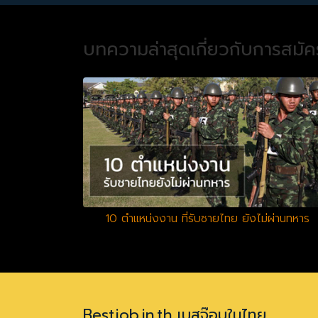
บทความล่าสุดเกี่ยวกับการสมั
10 ตำแหน่งงาน ที่รับชายไทย ยังไม่ผ่านทหาร
Bestjob.in.th เบสจ๊อบในไทย