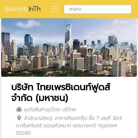
Bestjob
InTh
บริษัท ไทยเพรซิเดนท์ฟูดส์
จำกัด (มหาชน)
ธุรกิจสินค้าอุปโภค บริโภค
สำนักงานใหญ่: อาคารทีเอฟกรุ๊ป ชั้น 7 เลขที่ 304
ถ.ศรีนครินทร์ แขวงหัวหมาก เขตบางกะปิ กรุงเทพฯ
10240