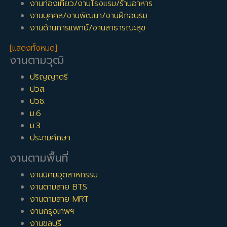
งานท่องเที่ยว/งานโรงแรม/ร้านอาหาร
งานบุคคล/งานพัฒนา/งานฝึกอบรม
งานด้านการแพทย์/งานสาธารณะสุข
[แสดงทั้งหมด]
งานตามวุฒิ
ปริญญาตรี
ปวส.
ปวช.
ม.6
ม.3
ประถมศึกษา
งานตามพื้นที่
งานนิคมอุตสาหกรรม
งานตามสาย BTS
งานตามสาย MRT
งานกรุงเทพฯ
งานชลบุรี