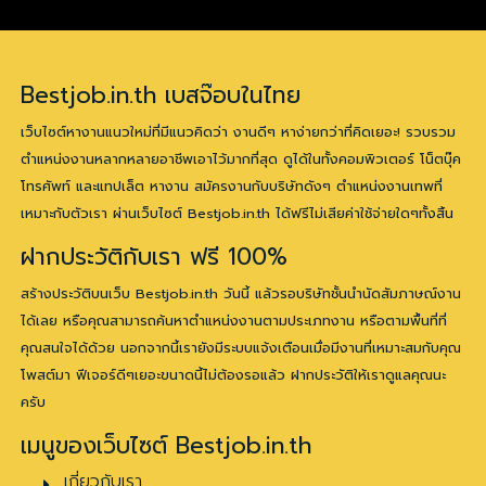
Bestjob.in.th เบสจ๊อบในไทย
เว็บไซต์หางานแนวใหม่ที่มีแนวคิดว่า งานดีๆ หาง่ายกว่าที่คิดเยอะ! รวบรวม
ตำแหน่งงานหลากหลายอาชีพเอาไว้มากที่สุด ดูได้ในทั้งคอมพิวเตอร์ โน็ตบุ๊ค
โทรศัพท์ และแทปเล็ต หางาน สมัครงานกับบริษัทดังๆ ตำแหน่งงานเทพที่
เหมาะกับตัวเรา ผ่านเว็บไซต์ Bestjob.in.th ได้ฟรีไม่เสียค่าใช้จ่ายใดๆทั้งสิ้น
ฝากประวัติกับเรา ฟรี 100%
สร้างประวัติบนเว็บ Bestjob.in.th วันนี้ แล้วรอบริษัทชั้นนำนัดสัมภาษณ์งาน
ได้เลย หรือคุณสามารถค้นหาตำแหน่งงานตามประเภทงาน หรือตามพื้นที่ที่
คุณสนใจได้ด้วย นอกจากนี้เรายังมีระบบแจ้งเตือนเมื่อมีงานที่เหมาะสมกับคุณ
โพสต์มา ฟีเจอร์ดีๆเยอะขนาดนี้ไม่ต้องรอแล้ว ฝากประวัติให้เราดูแลคุณนะ
ครับ
เมนูของเว็บไซต์ Bestjob.in.th
เกี่ยวกับเรา