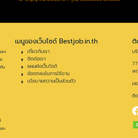
เมนูของเว็บไซต์ Bestjob.in.th
ติ
เกี่ยวกับเรา
บร
ยอะ!
ติดต่อเรา
้ง
77
แผนผังเว็บไซต์
กับ
พญ
ข้อตกลงในการใช้งาน
นโยบายความเป็นส่วนตัว
เล
ติ
ด
ี
ยอะ