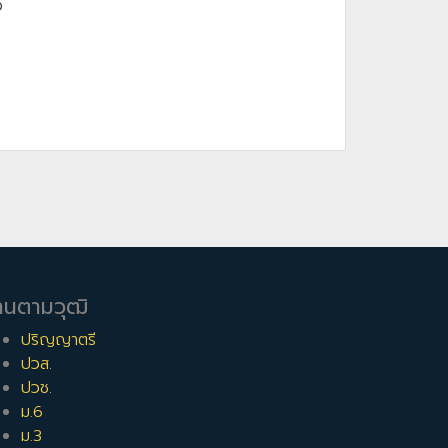
ง
านตามวุฒิ
ปริญญาตรี
ปวส.
ปวช.
ม.6
ม.3