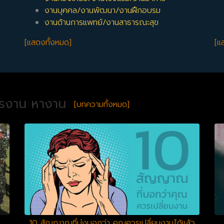
งานบุคคล/งานพัฒนา/งานฝึกอบรม
งานด้านการแพทย์/งานสาธารณะสุข
[แสดงทั้งหมด]
[แ
ครงาน หางาน
[บทความทั้งหมด]
10 สัญญาณที่บ่งบอกว่า คุณควรเปลี่ยนงานได้แล้ว