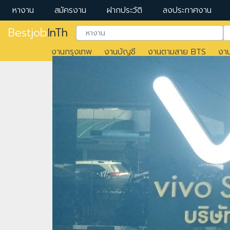
หางาน
สมัครงาน
ฝากประวัติ
ลงประกาศงาน
Bestjob
InTh
งานกรุงเทพ
งานบัญชี
งานตามสาย BTS
งา