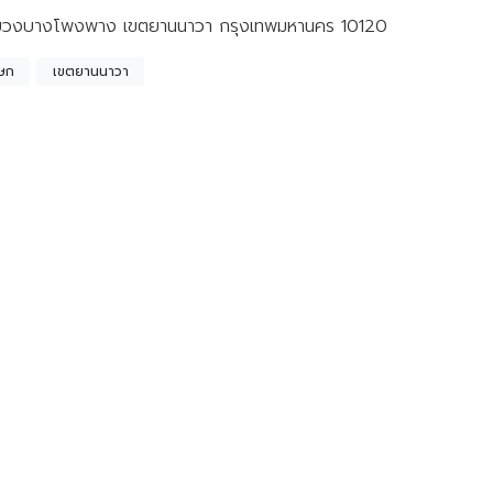
 แขวงบางโพงพาง เขตยานนาวา กรุงเทพมหานคร 10120
เษก
เขตยานนาวา