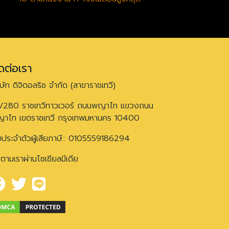
ดต่อเรา
ิษัท ดิจิตอลริช จำกัด (สาขาราชเทวี)
/280 ราชเทวีทาวเวอร์ ถนนพญาไท แขวงถนน
าไท เขตราชเทวี กรุงเทพมหานคร 10400
ขประจำตัวผู้เสียภาษี:: 0105559186294
ดตามเราผ่านโซเชียลมีเดีย