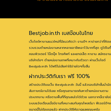
Bestjob.in.th เบสจ๊อบในไทย
เว็บไซต์หางานแนวใหม่ที่มีแนวคิดว่า งานดีๆ หาง่ายกว่าที่คิดเ
รวบรวมตำแหน่งงานหลากหลายอาชีพเอาไว้มากที่สุด ดูได้ในทั
คอมพิวเตอร์ โน็ตบุ๊ค โทรศัพท์ และแทปเล็ต หางาน สมัครงาน
บริษัทดังๆ ตำแหน่งงานเทพที่เหมาะกับตัวเรา ผ่านเว็บไซต์
Bestjob.in.th ได้ฟรีไม่เสียค่าใช้จ่ายใดๆทั้งสิ้น
ฝากประวัติกับเรา ฟรี 100%
สร้างประวัติบนเว็บ Bestjob.in.th วันนี้ แล้วรอบริษัทชั้นนำนั
สัมภาษณ์งานได้เลย หรือคุณสามารถค้นหาตำแหน่งงานตาม
ประเภทงาน หรือตามพื้นที่ที่คุณสนใจได้ด้วย นอกจากนี้เรายังม
ระบบแจ้งเตือนเมื่อมีงานที่เหมาะสมกับคุณโพสต์มา ฟีเจอร์ดีๆเ
ขนาดนี้ไม่ต้องรอแล้ว ฝากประวัติให้เราดูแลคุณนะครับ