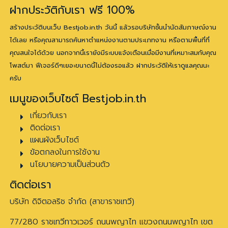
ฝากประวัติกับเรา ฟรี 100%
สร้างประวัติบนเว็บ Bestjob.in.th วันนี้ แล้วรอบริษัทชั้นนำนัดสัมภาษณ์งาน
ได้เลย หรือคุณสามารถค้นหาตำแหน่งงานตามประเภทงาน หรือตามพื้นที่ที่
คุณสนใจได้ด้วย นอกจากนี้เรายังมีระบบแจ้งเตือนเมื่อมีงานที่เหมาะสมกับคุณ
โพสต์มา ฟีเจอร์ดีๆเยอะขนาดนี้ไม่ต้องรอแล้ว ฝากประวัติให้เราดูแลคุณนะ
ครับ
เมนูของเว็บไซต์ Bestjob.in.th
เกี่ยวกับเรา
ติดต่อเรา
แผนผังเว็บไซต์
ข้อตกลงในการใช้งาน
นโยบายความเป็นส่วนตัว
ติดต่อเรา
บริษัท ดิจิตอลริช จำกัด (สาขาราชเทวี)
77/280 ราชเทวีทาวเวอร์ ถนนพญาไท แขวงถนนพญาไท เขต