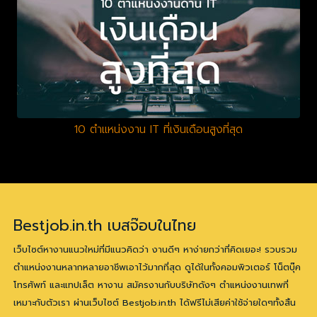
10 ตำแหน่งงาน IT ที่เงินเดือนสูงที่สุด
Bestjob.in.th เบสจ๊อบในไทย
เว็บไซต์หางานแนวใหม่ที่มีแนวคิดว่า งานดีๆ หาง่ายกว่าที่คิดเยอะ! รวบรวม
ตำแหน่งงานหลากหลายอาชีพเอาไว้มากที่สุด ดูได้ในทั้งคอมพิวเตอร์ โน็ตบุ๊ค
โทรศัพท์ และแทปเล็ต หางาน สมัครงานกับบริษัทดังๆ ตำแหน่งงานเทพที่
เหมาะกับตัวเรา ผ่านเว็บไซต์ Bestjob.in.th ได้ฟรีไม่เสียค่าใช้จ่ายใดๆทั้งสิ้น