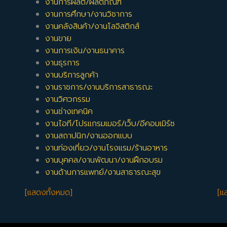
งานการผลิต/ผลิตภัณฑ์
งานการศึกษา/งานวิชาการ
งานคลังสินค้า/งานโลจิสติกส์
งานขาย
งานการเงิน/งานธนาคาร
งานธุรการ
งานบริการลูกค้า
งานราชการ/งานบริการสาธารณะ
งานวิศวกรรม
งานช่างเทคนิค
งานไอที/โปรแกรมเมอร์/เว็บ/อีคอมเมิร์ซ
งานสถาปนิก/งานออกแบบ
งานท่องเที่ยว/งานโรงแรม/ร้านอาหาร
งานบุคคล/งานพัฒนา/งานฝึกอบรม
งานด้านการแพทย์/งานสาธารณะสุข
[แสดงทั้งหมด]
[แ