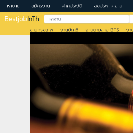
หางาน
สมัครงาน
ฝากประวัติ
ลงประกาศงาน
Bestjob
InTh
งานกรุงเทพ
งานบัญชี
งานตามสาย BTS
งา