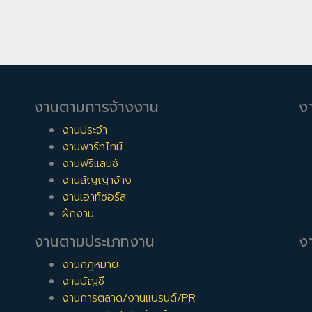
งานตามการจ้างงาน
ง
งานประจำ
งานพาร์ทไทม์
งานฟรีแลนซ์
งานสัญญาจ้าง
งานเอาท์ซอร์ส
ฝึกงาน
งานตามประเภทงาน
งา
งานกฎหมาย
งานบัญชี
งานการตลาด/งานแบรนด์/PR