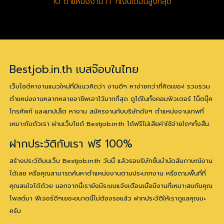
10 ตำแหน่งงาน IT ที่เงินเดือนสูงที่สุด
Bestjob.in.th เบสจ๊อบในไทย
เว็บไซต์หางานแนวใหม่ที่มีแนวคิดว่า งานดีๆ หาง่ายกว่าที่คิดเยอะ! รวบรวม
ตำแหน่งงานหลากหลายอาชีพเอาไว้มากที่สุด ดูได้ในทั้งคอมพิวเตอร์ โน็ตบุ๊ค
โทรศัพท์ และแทปเล็ต หางาน สมัครงานกับบริษัทดังๆ ตำแหน่งงานเทพที่
เหมาะกับตัวเรา ผ่านเว็บไซต์ Bestjob.in.th ได้ฟรีไม่เสียค่าใช้จ่ายใดๆทั้งสิ้น
ฝากประวัติกับเรา ฟรี 100%
สร้างประวัติบนเว็บ Bestjob.in.th วันนี้ แล้วรอบริษัทชั้นนำนัดสัมภาษณ์งาน
ได้เลย หรือคุณสามารถค้นหาตำแหน่งงานตามประเภทงาน หรือตามพื้นที่ที่
คุณสนใจได้ด้วย นอกจากนี้เรายังมีระบบแจ้งเตือนเมื่อมีงานที่เหมาะสมกับคุณ
โพสต์มา ฟีเจอร์ดีๆเยอะขนาดนี้ไม่ต้องรอแล้ว ฝากประวัติให้เราดูแลคุณนะ
ครับ