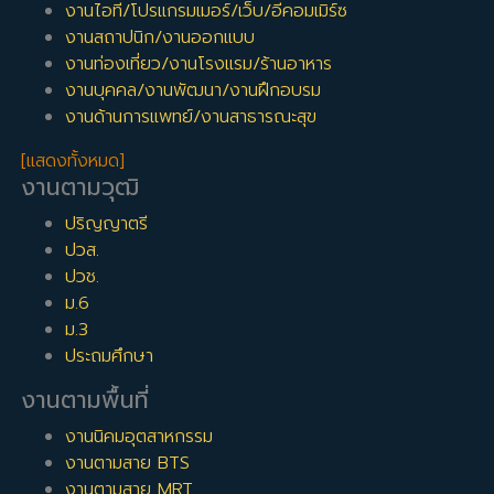
งานไอที/โปรแกรมเมอร์/เว็บ/อีคอมเมิร์ซ
งานสถาปนิก/งานออกแบบ
งานท่องเที่ยว/งานโรงแรม/ร้านอาหาร
งานบุคคล/งานพัฒนา/งานฝึกอบรม
งานด้านการแพทย์/งานสาธารณะสุข
[แสดงทั้งหมด]
งานตามวุฒิ
ปริญญาตรี
ปวส.
ปวช.
ม.6
ม.3
ประถมศึกษา
งานตามพื้นที่
งานนิคมอุตสาหกรรม
งานตามสาย BTS
งานตามสาย MRT