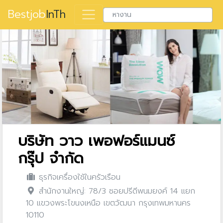
Bestjob
InTh
บริษัท วาว เพอฟอร์แมนซ์
กรุ๊ป จำกัด
ธุรกิจเครื่องใช้ในครัวเรือน
สำนักงานใหญ่: 78/3 ซอยปรีดีพนมยงค์ 14 แยก
10 แขวงพระโขนงเหนือ เขตวัฒนา กรุงเทพมหานคร
10110