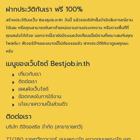
ฝากประวัติกับเรา ฟรี 100%
สร้างประวัติบนเว็บ Bestjob.in.th วันนี้ แล้วรอบริษัทชั้นนำนัดสัมภาษณ์งาน
ได้เลย หรือคุณสามารถค้นหาตำแหน่งงานตามประเภทงาน หรือตามพื้นที่ที่
คุณสนใจได้ด้วย นอกจากนี้เรายังมีระบบแจ้งเตือนเมื่อมีงานที่เหมาะสมกับคุณ
โพสต์มา ฟีเจอร์ดีๆเยอะขนาดนี้ไม่ต้องรอแล้ว ฝากประวัติให้เราดูแลคุณนะ
ครับ
เมนูของเว็บไซต์ Bestjob.in.th
เกี่ยวกับเรา
ติดต่อเรา
แผนผังเว็บไซต์
ข้อตกลงในการใช้งาน
นโยบายความเป็นส่วนตัว
ติดต่อเรา
บริษัท ดิจิตอลริช จำกัด (สาขาราชเทวี)
77/280 ราชเทวีทาวเวอร์ ถนนพญาไท แขวงถนนพญาไท เขต