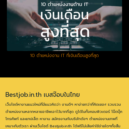
10 ตำแหน่งงาน IT ที่เงินเดือนสูงที่สุด
Bestjob.in.th เบสจ๊อบในไทย
เว็บไซต์หางานแนวใหม่ที่มีแนวคิดว่า งานดีๆ หาง่ายกว่าที่คิดเยอะ! รวบรวม
ตำแหน่งงานหลากหลายอาชีพเอาไว้มากที่สุด ดูได้ในทั้งคอมพิวเตอร์ โน็ตบุ๊ค
โทรศัพท์ และแทปเล็ต หางาน สมัครงานกับบริษัทดังๆ ตำแหน่งงานเทพที่
เหมาะกับตัวเรา ผ่านเว็บไซต์ Bestjob.in.th ได้ฟรีไม่เสียค่าใช้จ่ายใดๆทั้งสิ้น