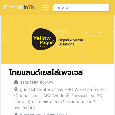
Bestjob
InTh
ไทยแลนด์เยลโล่เพจเจส
ธุรกิจสื่อและสิ่งพิมพ์
ศูนย์ Call Center อาคาร ABC World รามคำแหง
30 เขตบ: อาคาร ABC World ชั้น 1 ซ.รามคำแหง 30
(ปากซอย)ถ.รามคำแหง แขวงหัวหมาก เขตบางกะปิ
กทม. 10240