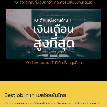
10 สัญญาณที่บ่งบอกว่า คุณควรเปลี่ยนงานได้แล้ว
10 ตำแหน่งงาน IT ที่เงินเดือนสูงที่สุด
Bestjob.in.th เบสจ๊อบในไทย
เว็บไซต์หางานแนวใหม่ที่มีแนวคิดว่า งานดีๆ หาง่ายกว่าที่คิดเยอะ! รวบรวม