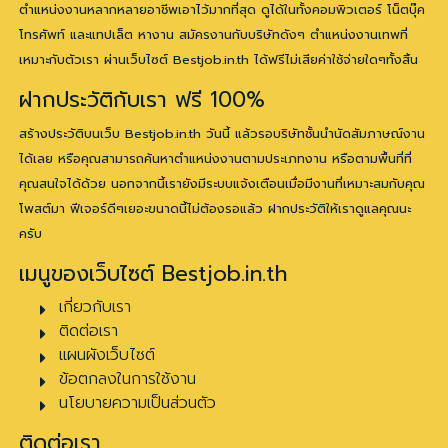
ตำแหน่งงานหลากหลายอาชีพเอาไว้มากที่สุด ดูได้ในทั้งคอมพิวเตอร์ โน็ตบุ๊ค
โทรศัพท์ และแทปเล็ต หางาน สมัครงานกับบริษัทดังๆ ตำแหน่งงานเทพที่
เหมาะกับตัวเรา ผ่านเว็บไซต์ Bestjob.in.th ได้ฟรีไม่เสียค่าใช้จ่ายใดๆทั้งสิ้น
ฝากประวัติกับเรา ฟรี 100%
สร้างประวัติบนเว็บ Bestjob.in.th วันนี้ แล้วรอบริษัทชั้นนำนัดสัมภาษณ์งาน
ได้เลย หรือคุณสามารถค้นหาตำแหน่งงานตามประเภทงาน หรือตามพื้นที่ที่
คุณสนใจได้ด้วย นอกจากนี้เรายังมีระบบแจ้งเตือนเมื่อมีงานที่เหมาะสมกับคุณ
โพสต์มา ฟีเจอร์ดีๆเยอะขนาดนี้ไม่ต้องรอแล้ว ฝากประวัติให้เราดูแลคุณนะ
ครับ
เมนูของเว็บไซต์ Bestjob.in.th
เกี่ยวกับเรา
ติดต่อเรา
แผนผังเว็บไซต์
ข้อตกลงในการใช้งาน
นโยบายความเป็นส่วนตัว
ติดต่อเรา