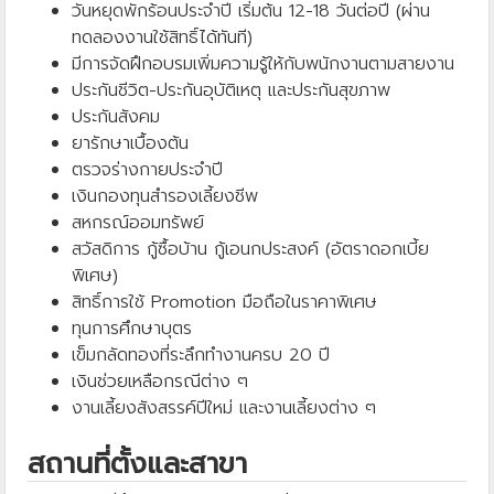
วันหยุดพักร้อนประจำปี เริ่มต้น 12-18 วันต่อปี (ผ่าน
ทดลองงานใช้สิทธิ์ได้ทันที)
มีการจัดฝึกอบรมเพิ่มความรู้ให้กับพนักงานตามสายงาน
ประกันชีวิต-ประกันอุบัติเหตุ และประกันสุขภาพ
ประกันสังคม
ยารักษาเบื้องต้น
ตรวจร่างกายประจำปี
เงินกองทุนสำรองเลี้ยงชีพ
สหกรณ์ออมทรัพย์
สวัสดิการ กู้ซื้อบ้าน กู้เอนกประสงค์ (อัตราดอกเบี้ย
พิเศษ)
สิทธิ์การใช้ Promotion มือถือในราคาพิเศษ
ทุนการศึกษาบุตร
เข็มกลัดทองที่ระลึกทำงานครบ 20 ปี
เงินช่วยเหลือกรณีต่าง ๆ
งานเลี้ยงสังสรรค์ปีใหม่ และงานเลี้ยงต่าง ๆ
สถานที่ตั้งและสาขา