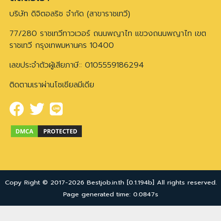
บริษัท ดิจิตอลริช จำกัด (สาขาราชเทวี)
77/280 ราชเทวีทาวเวอร์ ถนนพญาไท แขวงถนนพญาไท เขต
ราชเทวี กรุงเทพมหานคร 10400
เลขประจำตัวผู้เสียภาษี:: 0105559186294
ติดตามเราผ่านโซเชียลมีเดีย
Copy Right © 2017-2026 Bestjob.in.th [0.1.194b] All rights reserved.
Page generated time: 0.0847s