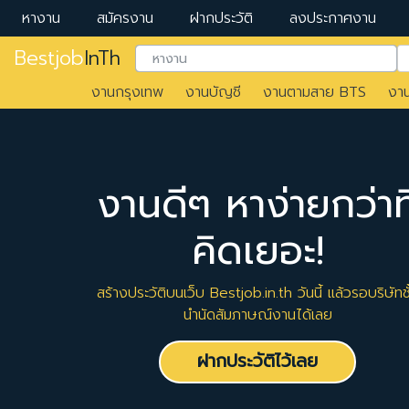
หางาน
สมัครงาน
ฝากประวัติ
ลงประกาศงาน
Bestjob
InTh
งานกรุงเทพ
งานบัญชี
งานตามสาย BTS
งา
งานดีๆ หาง่ายกว่าที
คิดเยอะ!
สร้างประวัติบนเว็บ Bestjob.in.th วันนี้ แล้วรอบริษัทชั
นำนัดสัมภาษณ์งานได้เลย
ฝากประวัติไว้เลย