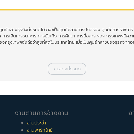
ูนย์กลางธุรกิจทั้งหมดไม่ว่าจะเป็นศูนย์กลางการปกครอง ศูนย์กลางราชการ 
า การเงินการธนาคาร การบันเทิง การศึกษา การสื่อสาร ฯลฯ กรุงเทพฯมีควา
จของกรุงเทพฯจึงถือว่าสูงที่สุดในประเทศไทย เมื่อเป็นศูนย์กลางของธุรกิจทุก
หาได้ด้วยสถานที่ใกล้เคียงต่อไปนี้:
ศูนย์กลางธุรกิจ CBD
,
สีลม
,
สาทร
,
อ
งานตามการจ้างงาน
ง
งานประจำ
งานพาร์ทไทม์