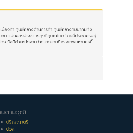
เมืองท่า ศูนย์กลางด้านการค้า ศูนย์กลางคมนาคมทั้ง
มหนาแน่นของประชากรสูงที่สุดในไทย โดยมีประชากรอยู่
อย่าง จึงมีตำแหน่งงานว่างมากมายที่กรุงเทพมหานครนี้
โศก
,
งานตามสายรถไฟฟ้า BTS
,
งานตามสายรถใต้ดิน
านตามวุฒิ
ปริญญาตรี
ปวส.